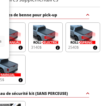
ercles de benne pour pick-up
s
50$
3140$
2540$
65$
au de sécurité kit (SANS PERCEUSE)