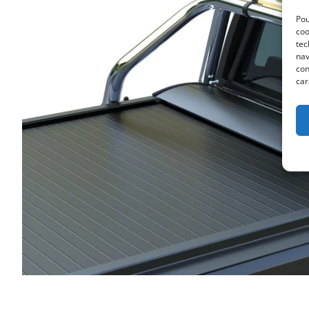
Pou
coo
tec
nav
con
car