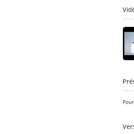
accue
renfo
Vid
•
Séc
cas d
ajout
Ajout
terra
ses a
Trans
– une
votre
Pré
Pour 
Ver