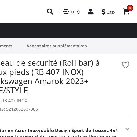
0
(
)
FR
USD
ements
Accessoires supplémentaires
eau de securité (Roll bar) à
ux pieds (RB 407 INOX)
lkswagen Amarok 2023+
FE/STYLE
:
RB 407 INOX
13:
5212062607386
 Bar en Acier Inoxydable Design Sport de Tessera4x4