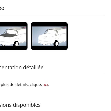
illir un éclairage supplémentaire, assurant une visibilité
rcée lors de chaque aventure.
éo
urité Renforcée :
Conçu pour protéger votre cabine en
e retournement, ce roll bar offre une sécurité fiable tout en
ant du style.
ez une pièce exceptionnelle à votre équipement tout-
in avec cet ajout à la gamme Tessera4x4, reconnue pour
ccessoires 4x4 premium, durables et robustes.
formez votre camion avec le roll bar sportif de Tessera4x4
 déclaration de force, de sécurité et de sophistication pour
 4x4.
sentation détaillée
plus de détails, cliquez
ici
.
sions disponibles