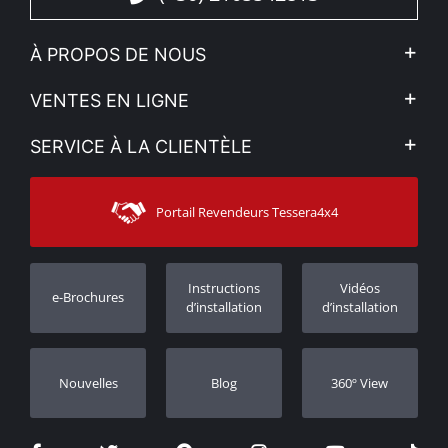
À PROPOS DE NOUS
L'entreprise
VENTES EN LIGNE
Politique de Confidentialité
Mon compte
SERVICE À LA CLIENTÈLE
Voir nos actualités
Méthodes de paiement
Sitemap
Contacter
Moyens d’expédition
Portail Revendeurs Tessera4x4
Assistance aux clients
Garantie
Suivi des commandes
Enregistrement de garantie
Instructions
Vidéos
e-Brochures
Concessionnaires
d’installation
d’installation
Nouvelles
Blog
360º View