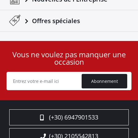
Offres spéciales
Vous ne voulez pas manquer une
User
occasion
ID
Cookie
Abonnement
(+30) 6947901533
(+30) 2105542813