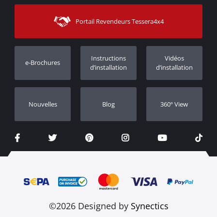
Sitemap
Contacter
Moyens d’expédition
Portail Revendeurs Tessera4x4
Assistance aux clients
Garantie
Suivi des commandes
Enregistrement de garantie
Instructions
Vidéos
e-Brochures
Concessionnaires
d’installation
d’installation
Nouvelles
Blog
360º View
©2026 Designed by
Synectics