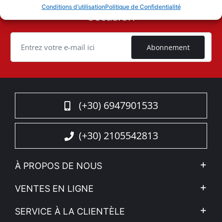
Vous ne voulez pas manquer une
User
Conditions d’utilisation
Politique de Confidentialité
occasion
ID
Cookie
Abonnement
(+30) 6947901533
(+30) 2105542813
À PROPOS DE NOUS
L'entreprise
VENTES EN LIGNE
Politique de Confidentialité
Mon compte
SERVICE À LA CLIENTÈLE
Voir nos actualités
Méthodes de paiement