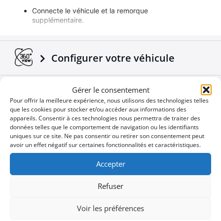
Connecte le véhicule et la remorque
supplémentaire.
Transfère les signaux électroniques des feux du
véhicule à la remorque.
Adaptable sur tous les camions / remorques.
Configurer votre véhicule
Fabriqué selon les normes européennes.
Un produit 4X4 de plus qui vient s'ajouter dans la
Télécharger des Brochures et
Gérer le consentement
gamme déjà réussie des accessoires Tessera4x4.
Pour offrir la meilleure expérience, nous utilisons des technologies telles
Manuels
que les cookies pour stocker et/ou accéder aux informations des
appareils. Consentir à ces technologies nous permettra de traiter des
données telles que le comportement de navigation ou les identifiants
Nouvelles de l'Entreprise
uniques sur ce site. Ne pas consentir ou retirer son consentement peut
avoir un effet négatif sur certaines fonctionnalités et caractéristiques.
Accepter
Offres spéciales
Refuser
Voir les préférences