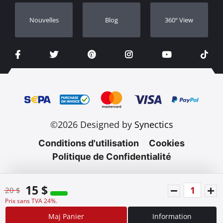
Nouvelles
Blog
360º View
©2026 Designed by
Synectics
Conditions d'utilisation
Cookies
Politique de Confidentialité
15 $
20 $
Prix sans TVA 24%.
Maj Panier
Information