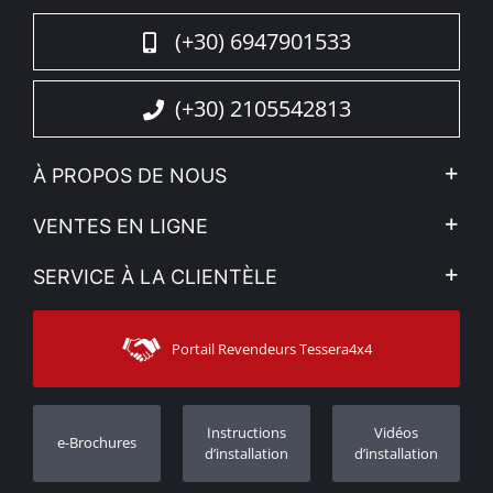
(+30) 6947901533
(+30) 2105542813
À PROPOS DE NOUS
L'entreprise
VENTES EN LIGNE
Politique de Confidentialité
Mon compte
SERVICE À LA CLIENTÈLE
Voir nos actualités
Méthodes de paiement
Sitemap
Contacter
Moyens d’expédition
Portail Revendeurs Tessera4x4
Assistance aux clients
Garantie
Suivi des commandes
Enregistrement de garantie
Instructions
Vidéos
e-Brochures
Concessionnaires
d’installation
d’installation