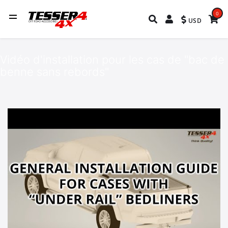
0
USD
Vidéo d'installation pour les cas de "bac de
benne sans rebords"