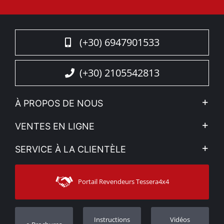
(+30) 6947901533
(+30) 2105542813
À PROPOS DE NOUS
L'entreprise
VENTES EN LIGNE
Politique de Confidentialité
Mon compte
SERVICE À LA CLIENTÈLE
Voir nos actualités
Méthodes de paiement
Sitemap
Contacter
Moyens d’expédition
Portail Revendeurs Tessera4x4
Assistance aux clients
Garantie
Suivi des commandes
Enregistrement de garantie
Instructions
Vidéos