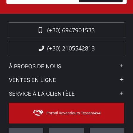
(+30) 6947901533
(+30) 2105542813
À PROPOS DE NOUS
L'entreprise
VENTES EN LIGNE
Politique de Confidentialité
Mon compte
SERVICE À LA CLIENTÈLE
Voir nos actualités
Méthodes de paiement
Sitemap
Contacter
Moyens d’expédition
Portail Revendeurs Tessera4x4
Assistance aux clients
Garantie
Suivi des commandes
Enregistrement de garantie