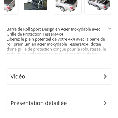
Barre de Roll Sport Design en Acier Inoxydable avec
Grille de Protection Tessera4x4
Libérez le plein potentiel de votre 4x4 avec la barre de
roll premium en acier inoxydable Tessera4x4, dotée
d'une grille de protection conçue pour la robustesse, le
style et les performances. Avec un design audacieux
inspiré du sport, cette barre à deux pieds avec grille de
protection est conçue pour ceux qui exigent le meilleur
de leur équipement tout-terrain.
Vidéo
Caractéristiques principales :
•
Construction en Acier Inoxydable Durable :
Fabriquée en tubes d’acier inoxydable de Ø65mm,
cette barre est conçue pour résister aux conditions
difficiles tout en offrant un look moderne et élégant.
•
Adaptabilité à Ajustement Précis :
Notre design
Présentation détaillée
détaché et innovant s’ajuste parfaitement aux
dimensions de la benne de votre camion pour une
installation sécurisée et sans faille.