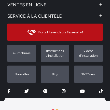
L'entreprise
VENTES EN LIGNE
Politique de Confidentialité
Mon compte
SERVICE À LA CLIENTÈLE
Voir nos actualités
Méthodes de paiement
Sitemap
Contacter
Moyens d’expédition
Portail Revendeurs Tessera4x4
Assistance aux clients
Garantie
Suivi des commandes
Enregistrement de garantie
Instructions
Vidéos
e-Brochures
Concessionnaires
d’installation
d’installation
Nouvelles
Blog
360º View