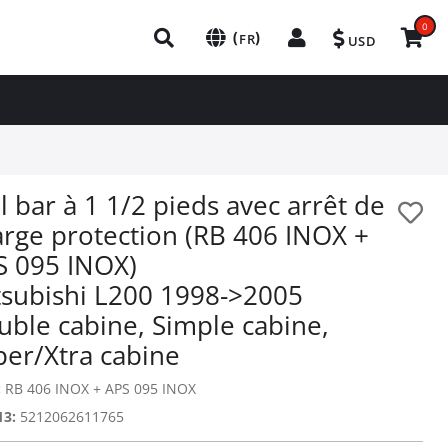
0
(
)
FR
USD
l bar à 1 1/2 pieds avec arrêt de
arge protection (RB 406 INOX +
S 095 INOX)
tsubishi L200 1998->2005
uble cabine, Simple cabine,
per/Xtra cabine
:
RB 406 INOX + APS 095 INOX
13:
5212062611765