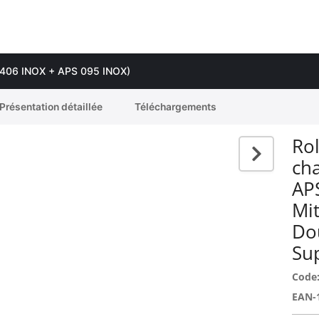
RB 406 INOX + APS 095 INOX)
Présentation détaillée
Téléchargements
Rol
ch
AP
Mi
Do
Su
Code
EAN-