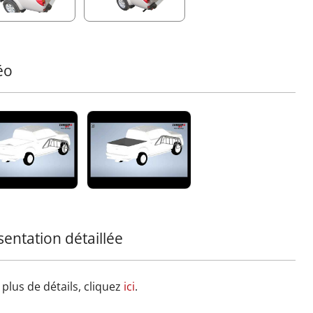
e sans compromettre le style.
lle de protection en acier inoxydable :
Fabriquée à
r de tuyaux Ø33 mm avec des supports en aluminium
llement renforcés sur les sections supérieure et
ieure. Elle garantit une visibilité dégagée tout en
éo
ttant un nettoyage efficace de la lunette arrière.
rme aux normes de sécurité essentielles, elle minimise les
es de blessures en cas de contact grâce à un design sans
 tranchants (0 %).
ez une pièce exceptionnelle à votre équipement tout-
in avec cet accessoire Tessera4x4, reconnu pour ses
soires 4x4 premium, durables et robustes.
formez votre camion avec la barre de rouleau sportive
ra4x4 – une déclaration de force, de sécurité et de
stication pour votre 4x4.
sentation détaillée
plus de détails, cliquez
ici
.