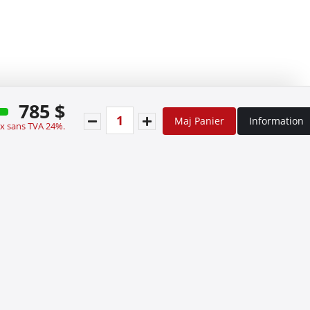
785 $
Maj Panier
Information
ix sans TVA 24%.