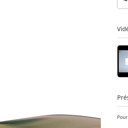
fiabl
•
Gri
parti
nouve
infér
Vid
perme
Confo
risqu
bords
Ajout
terra
acces
Trans
Tesse
sophi
Pré
Pour 