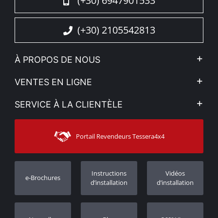
(+30) 6947901533
(+30) 2105542813
À PROPOS DE NOUS
L'entreprise
VENTES EN LIGNE
Politique de Confidentialité
Mon compte
SERVICE À LA CLIENTÈLE
Voir nos actualités
Méthodes de paiement
Sitemap
Contacter
Moyens d’expédition
Portail Revendeurs Tessera4x4
Assistance aux clients
Garantie
Suivi des commandes
Enregistrement de garantie
Instructions
Vidéos
e-Brochures
Concessionnaires
d’installation
d’installation