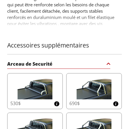
qui peut être renforcée selon les besoins de chaque
client, facilement détachée, des supports stables
renforcés en duraluminium moulé et un filet élastique
pour éviter les vibrations , montage avec des vis
M10. Un autre produit qui vient compléter la gamme
déjà réussie d'accessoires 4x4 hors route par
Tessera4x4 accessories.
Accessoires supplémentaires
Arceau de Securité
530$
690$