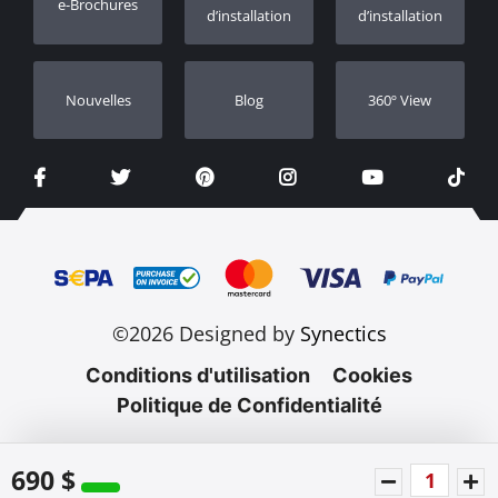
e-Brochures
Concessionnaires
d’installation
d’installation
Nouvelles
Blog
360º View
©2026 Designed by
Synectics
Conditions d'utilisation
Cookies
Politique de Confidentialité
690 $