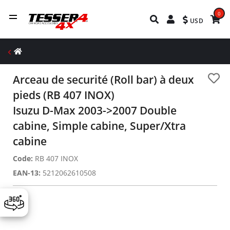
0
USD
Arceau de securité (Roll bar) à deux
pieds (RB 407 INOX)
Isuzu D-Max 2003->2007 Double
cabine, Simple cabine, Super/Xtra
cabine
Code:
RB 407 INOX
EAN-13:
5212062610508