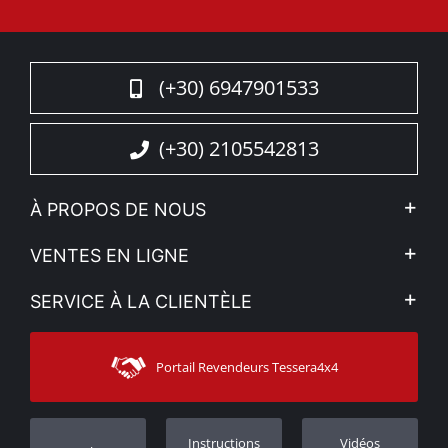
(+30) 6947901533
(+30) 2105542813
À PROPOS DE NOUS
L'entreprise
VENTES EN LIGNE
Politique de Confidentialité
Mon compte
SERVICE À LA CLIENTÈLE
Voir nos actualités
Méthodes de paiement
Sitemap
Contacter
Moyens d’expédition
Portail Revendeurs Tessera4x4
Assistance aux clients
Garantie
Suivi des commandes
Enregistrement de garantie
Instructions
Vidéos