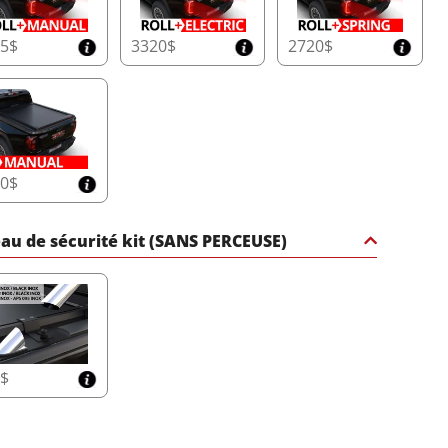
25$
3320$
2720$
30$
au de sécurité kit (SANS PERCEUSE)
5$