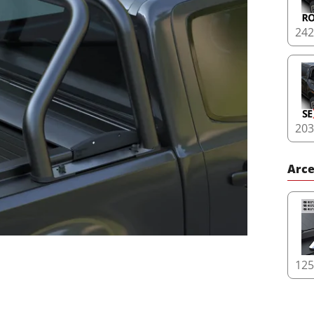
24
20
Arce
12