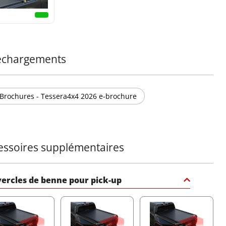
formez votre camion avec la barre de roll sportive noire
de Tessera4x4 – une déclaration de force, de sécurité et
phistication pour votre 4x4.
échargements
Brochures - Tessera4x4 2026 e-brochure
essoires supplémentaires
ercles de benne pour pick-up