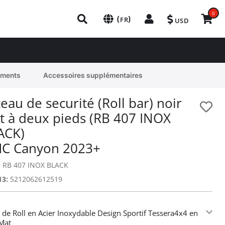
0
(
)
FR
USD
ements
Accessoires supplémentaires
eau de securité (Roll bar) noir
t à deux pieds (RB 407 INOX
ACK)
C Canyon 2023+
:
RB 407 INOX BLACK
13:
5212062612519
 de Roll en Acier Inoxydable Design Sportif Tessera4x4 en
Mat