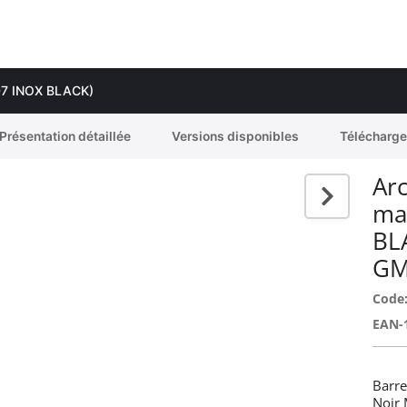
 407 INOX BLACK)
Présentation détaillée
Versions disponibles
Télécharg
Arc
ma
BL
GM
Code
EAN-
Barre
Noir 