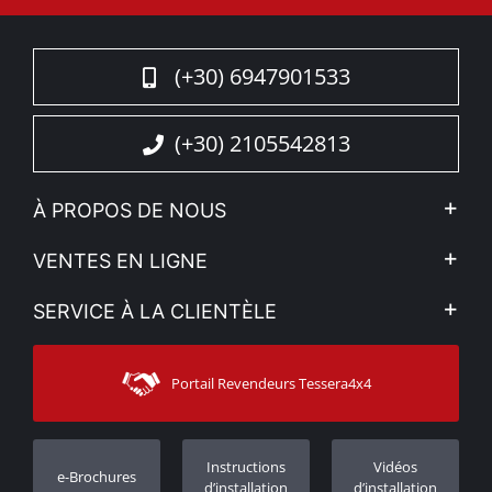
(+30) 6947901533
(+30) 2105542813
À PROPOS DE NOUS
L'entreprise
VENTES EN LIGNE
Politique de Confidentialité
Mon compte
SERVICE À LA CLIENTÈLE
Voir nos actualités
Méthodes de paiement
Sitemap
Contacter
Moyens d’expédition
Portail Revendeurs Tessera4x4
Assistance aux clients
Garantie
Suivi des commandes
Enregistrement de garantie
Instructions
Vidéos
e-Brochures
Concessionnaires
d’installation
d’installation