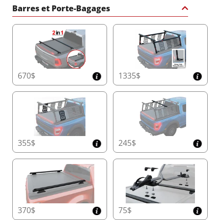
Barres et Porte-Bagages
670$
1335$
355$
245$
370$
75$