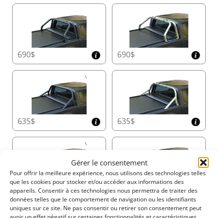
Ce design innovant optimise à la fois la longueur et la
hauteur, augmentant l’espace de stockage sans
compromettre la durabilité.
Couvercle de Caisson avec Accès Facile
690$
690$
Réalisez facilement l’entretien grâce au couvercle de
caisson spécialement conçu, offrant un accès rapide et
sans effort au Tessera Roll+, garantissant un
fonctionnement fluide et une longévité accrue.
635$
635$
Rails Latéraux de Précision Fabriqués à la Main
Fabriqués avec des rails latéraux de 5 mm d’épaisseur,
le Tessera Roll+ offre une isolation supérieure contre
Gérer le consentement
les intempéries et un support structurel robuste. Son
Pour offrir la meilleure expérience, nous utilisons des technologies telles
design permet une intégration facile avec des arceaux
que les cookies pour stocker et/ou accéder aux informations des
870$
870$
de sécurité et des rampes pour une fonctionnalité
appareils. Consentir à ces technologies nous permettra de traiter des
améliorée.
données telles que le comportement de navigation ou les identifiants
uniques sur ce site. Ne pas consentir ou retirer son consentement peut
avoir un effet négatif sur certaines fonctionnalités et caractéristiques.