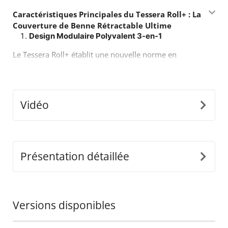
Caractéristiques Principales du Tessera Roll+ : La
Couverture de Benne Rétractable Ultime
Design Modulaire Polyvalent 3-en-1
Le Tessera Roll+ établit une nouvelle norme en
matière d’adaptabilité, passant facilement des modes
manuel, assisté par ressort, et électrique. Cette
modularité innovante réduit les besoins de stockage,
diminue les coûts d’expédition et garantit une
Vidéo
flexibilité de mise à niveau rapide et sans effort pour
tous les modèles de pickups.
Éclairage LED Intégré Avancé
Présentation détaillée
Améliorez la sécurité et la visibilité avec le système
électrique intégré de pointe du Tessera Roll+. La barre
LED rouge fonctionne à la fois comme feux de freinage
et feux de position. La bande LED blanche dynamique
Versions disponibles
de longueur totale, positionnée de manière unique sur
la lame mobile, se déplace en synchronisation avec la