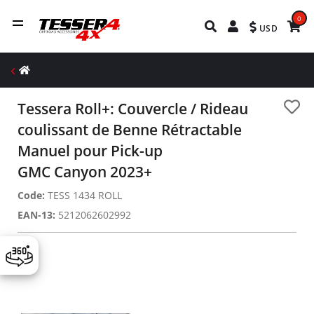
0
USD
Tessera Roll+: Couvercle / Rideau
coulissant de Benne Rétractable
Manuel pour Pick-up
GMC Canyon 2023+
Code:
TESS 1434 ROLL
EAN-13:
5212062602992