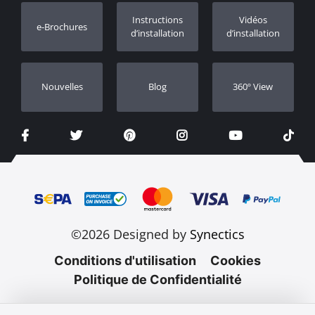
Enregistrement de garantie
Instructions
Vidéos
e-Brochures
Concessionnaires
d’installation
d’installation
Nouvelles
Blog
360º View
©2026 Designed by
Synectics
Conditions d'utilisation
Cookies
Politique de Confidentialité