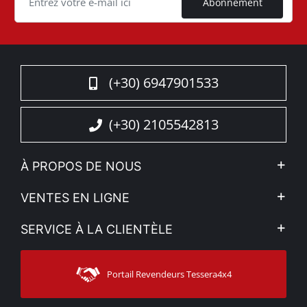
Abonnement
(+30) 6947901533
(+30) 2105542813
À PROPOS DE NOUS
L'entreprise
VENTES EN LIGNE
Politique de Confidentialité
Mon compte
SERVICE À LA CLIENTÈLE
Voir nos actualités
Méthodes de paiement
Sitemap
Contacter
Moyens d’expédition
Portail Revendeurs Tessera4x4
Assistance aux clients
Garantie
Suivi des commandes