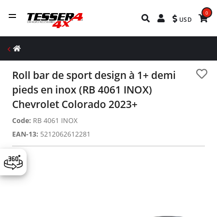
0
USD
Roll bar de sport design à 1+ demi
pieds en inox (RB 4061 INOX)
Chevrolet Colorado 2023+
Code:
RB 4061 INOX
EAN-13:
5212062612281