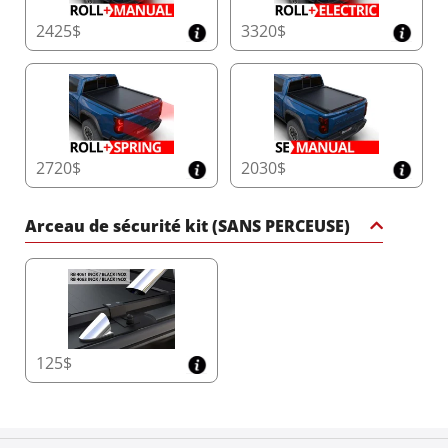
2425$
3320$
2720$
2030$
Arceau de sécurité kit (SANS PERCEUSE)
125$