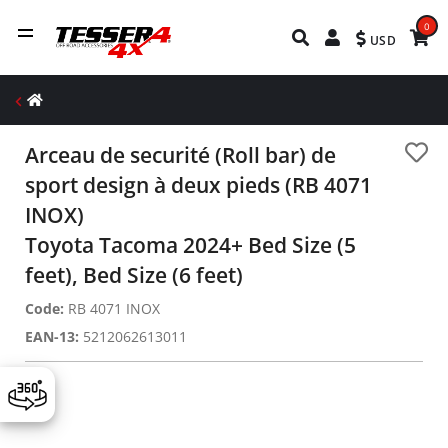
0
USD
Arceau de securité (Roll bar) de
sport design à deux pieds (RB 4071
INOX)
Toyota Tacoma 2024+ Bed Size (5
feet), Bed Size (6 feet)
Code:
RB 4071 INOX
EAN-13:
5212062613011