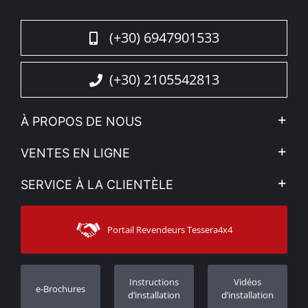
(+30) 6947901533
(+30) 2105542813
À PROPOS DE NOUS
L'entreprise
VENTES EN LIGNE
Politique de Confidentialité
Mon compte
SERVICE À LA CLIENTÈLE
Voir nos actualités
Méthodes de paiement
Sitemap
Contacter
Moyens d’expédition
Portail Revendeurs Tessera4x4
Assistance aux clients
Garantie
Suivi des commandes
Enregistrement de garantie
Instructions
Vidéos
e-Brochures
Concessionnaires
d’installation
d’installation