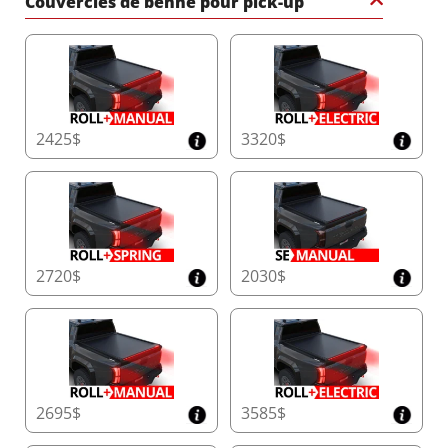
Couvercles de benne pour pick-up
2425$
3320$
2720$
2030$
2695$
3585$