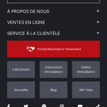
À PROPOS DE NOUS
L'entreprise
VENTES EN LIGNE
Politique de Confidentialité
Mon compte
SERVICE À LA CLIENTÈLE
Voir nos actualités
Méthodes de paiement
Sitemap
Contacter
Moyens d’expédition
Portail Revendeurs Tessera4x4
Assistance aux clients
Garantie
Suivi des commandes
Enregistrement de garantie
Instructions
Vidéos
e-Brochures
Concessionnaires
d’installation
d’installation
Nouvelles
Blog
360º View