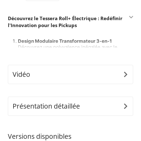
Découvrez le Tessera Roll+ Électrique : Redéfinir
l'Innovation pour les Pickups
Design Modulaire Transformateur 3-en-1
Découvrez une polyvalence inégalée avec le
Tessera Roll+ électrique, la seule couverture
roulante sur le marché qui passe sans effort
entre les modes manuel, assisté par ressort et
électrique, et vice versa, sans avoir à remplacer
Vidéo
le système complet. Installez simplement notre
e-kit universel pour débloquer un nouveau
niveau de praticité et de personnalisation,
établissant un nouveau standard dans l'industrie
mondiale du 4x4.
Présentation détaillée
Tableau de Contrôle Intelligent avec IA
Entrez dans le futur des couvertures roulantes
avec le tableau de contrôle du Tessera Roll+
Versions disponibles
alimenté par intelligence artificielle. Ce système