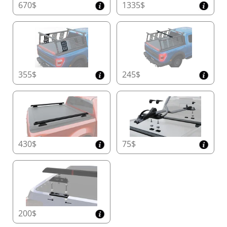
670$
1335$
Design Compact du Conteneur pour un Gain
d'Espace
Maximisez la capacité de votre benne avec les
dimensions compactes leaders sur le marché du
Tessera Roll+ :
• Double Cabine : 20 cm x 23 cm (H x L)
• Cabine Simple/Spacieuse et Modèles
355$
245$
Américains : 26 cm x 30 cm (H x L)
Ce design innovant offre plus d'espace de
chargement utilisable sans compromettre la
durabilité.
Couvercle de Conteneur avec Accès Facile
430$
75$
Effectuez facilement l'entretien grâce au
couvercle de conteneur spécialement conçu,
offrant un accès rapide et sans effort au Tessera
Roll+, garantissant un fonctionnement fluide et
une longue durée de vie.
Rails Latéraux de Précision Fabriqués à la Main
200$
Construit avec des rails latéraux de précision de