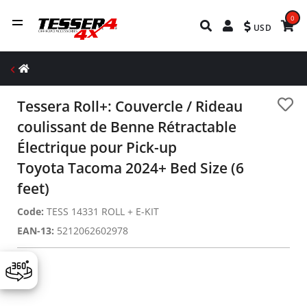
0
USD
Tessera Roll+: Couvercle / Rideau
coulissant de Benne Rétractable
Électrique pour Pick-up
Toyota Tacoma 2024+ Bed Size (6
feet)
Code:
TESS 14331 ROLL + E-KIT
EAN-13:
5212062602978