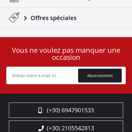
Offres spéciales
Vous ne voulez pas manquer une
User
occasion
ID
Cookie
Abonnement
(+30) 6947901533
(+30) 2105542813