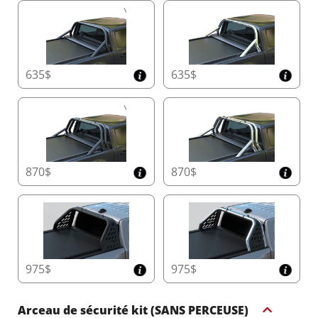
roulante dans l'industrie 4x4 qui peut être
rétrogradée à une version manuelle entièrement
fonctionnelle en moins d'une minute en cas de
panne du moteur. Cela garantit une utilisation
continue en attendant les pièces de rechange,
éliminant les interruptions et les inconvénients.
635$
635$
En mode manuel, le Tessera Roll+ offre une
sécurité exceptionnelle grâce à son système de
verrouillage en aluminium. Le mécanisme de
déverrouillage facile à utiliser avec une sangle
ou une poignée assure un fonctionnement fluide
dans toutes les conditions météorologiques, du
froid glacial à la chaleur intense.
870$
870$
Sécurité Renforcée avec Détection d'Obstacles
en Temps Réel
Protégez ce qui compte le plus avec des
capteurs physiques intégrés dans la lame
arrière. Contrairement aux systèmes
975$
975$
conventionnels, ces capteurs détectent
instantanément les obstacles, offrant une
sécurité renforcée pour les enfants, les animaux
Arceau de sécurité kit (SANS PERCEUSE)
domestiques et les charges délicates.