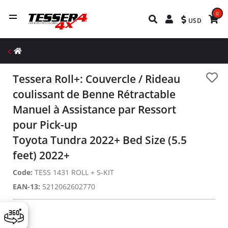
0
USD
Tessera Roll+: Couvercle / Rideau
coulissant de Benne Rétractable
Manuel à Assistance par Ressort
pour Pick-up
Toyota Tundra 2022+ Bed Size (5.5
feet) 2022+
Code:
TESS 1431 ROLL + S-KIT
EAN-13:
5212062602770