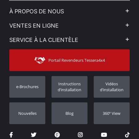
À PROPOS DE NOUS
L'entreprise
VENTES EN LIGNE
Politique de Confidentialité
Mon compte
SERVICE À LA CLIENTÈLE
Voir nos actualités
Méthodes de paiement
Sitemap
Contacter
Moyens d’expédition
Portail Revendeurs Tessera4x4
Assistance aux clients
Garantie
Suivi des commandes
Enregistrement de garantie
Instructions
Vidéos
e-Brochures
Concessionnaires
d’installation
d’installation
Nouvelles
Blog
360º View