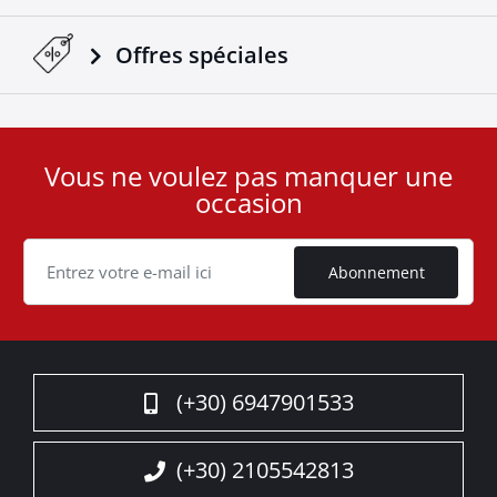
Offres spéciales
Vous ne voulez pas manquer une
User
occasion
ID
Cookie
Abonnement
(+30) 6947901533
(+30) 2105542813