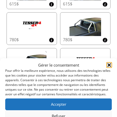
Anti-Feuilles
615$
615$
Gardez la benne de votre camion au sec et protégée
grâce au système de drainage double Φ20. Équipé de
la technologie Anti-Feuilles et de canaux de
débordement doubles, il gère efficacement jusqu’à 60
litres par minute, assurant que le compartiment reste
propre et fonctionnel, même sous de fortes pluies.
780$
780$
Design Compact du Compartiment pour un Gain
de Place
Gérer le consentement
Maximisez la capacité de stockage de votre benne avec
Pour offrir la meilleure expérience, nous utilisons des technologies telles
les dimensions compactes leaders du secteur du
725$
725$
que les cookies pour stocker et/ou accéder aux informations des
Tessera Roll+ :
appareils. Consentir à ces technologies nous permettra de traiter des
données telles que le comportement de navigation ou les identifiants
•
Double Cabine
: 20 cm x 23 cm (H x L)
uniques sur ce site. Ne pas consentir ou retirer son consentement peut
•
Cabine Spacieuse/Simple et Modèles
avoir un effet négatif sur certaines fonctionnalités et caractéristiques.
Américains
: 26 cm x 30 cm (H x L)
Accepter
Ce design offre plus d’espace utilisable tout en
maintenant la durabilité et la fonctionnalité.
955$
955$
Refuser