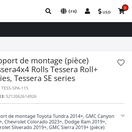
0
(
)
FR
USD
pport de montage (pièce)
sera4x4 Rolls Tessera Roll+
ies, Tessera SE series
:
TESS-SPA-115
13:
5212062614926
ort de montage Toyota Tundra 2014+, GMC Canyon
+, Chevrolet Colorado 2023+, Dodge Ram 2019+,
rolet Silverado 2019+, GMC Sierra 2019+ (pièce)