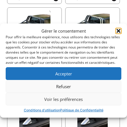
Les lames spécialement conçues avec des joints en
silicone intégrés offrent une protection exceptionnelle
contre les intempéries, garantissant une benne sèche
et sécurisée dans toutes les conditions climatiques.
Gérer le consentement
Cartouche Compacte pour un Espace Maximisé
870$
870$
Pour offrir la meilleure expérience, nous utilisons des technologies telles
Maximisez la capacité de la benne de votre véhicule
que les cookies pour stocker et/ou accéder aux informations des
appareils. Consentir à ces technologies nous permettra de traiter des
avec les dimensions de cartouche les plus compactes
données telles que le comportement de navigation ou les identifiants
du marché :
uniques sur ce site. Ne pas consentir ou retirer son consentement peut
Double Cabine
: 20 cm x 23 cm (H x L)
avoir un effet négatif sur certaines fonctionnalités et caractéristiques.
Cabine Simple/Spacieuse et Modèles
Américains
: 26 cm x 30 cm (H x L)
Accepter
975$
975$
Ce design innovant optimise la longueur et la hauteur,
Refuser
augmentant l’espace de stockage sans compromettre
Arceau de sécurité kit (SANS PERCEUSE)
la durabilité.
Voir les préférences
Couvercle de Cartouche à Accès Facile
Conditions d’utilisation
Politique de Confidentialité
Effectuez l’entretien sans effort grâce au couvercle de
cartouche spécialement conçu, qui offre un accès
rapide et sans difficulté au Tessera SE, garantissant un