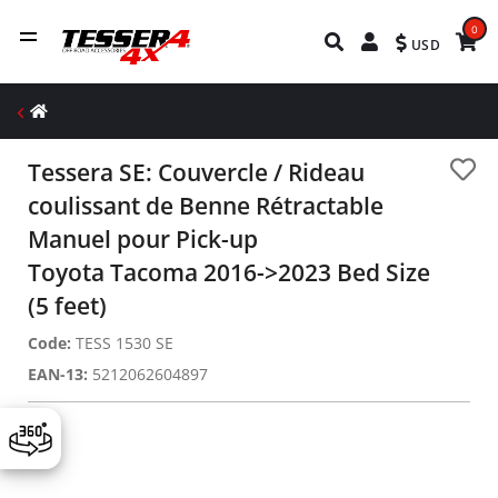
0
USD
Tessera SE: Couvercle / Rideau
coulissant de Benne Rétractable
Manuel pour Pick-up
Toyota Tacoma 2016->2023 Bed Size
(5 feet)
Code:
TESS 1530 SE
EAN-13:
5212062604897