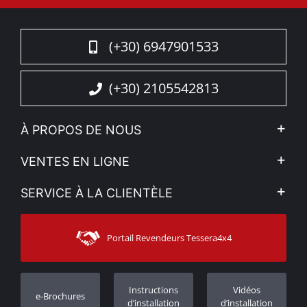
(+30) 6947901533
(+30) 2105542813
À PROPOS DE NOUS
L'entreprise
VENTES EN LIGNE
Politique de Confidentialité
Mon compte
SERVICE À LA CLIENTÈLE
Voir nos actualités
Méthodes de paiement
Sitemap
Contacter
Moyens d’expédition
Portail Revendeurs Tessera4x4
Assistance aux clients
Garantie
Suivi des commandes
Enregistrement de garantie
Instructions
Vidéos
e-Brochures
Concessionnaires
d’installation
d’installation