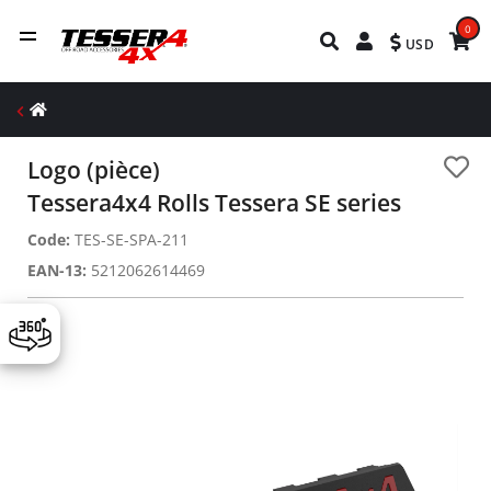
0
USD
Logo (pièce)
Tessera4x4 Rolls Tessera SE series
Code:
TES-SE-SPA-211
EAN-13:
5212062614469