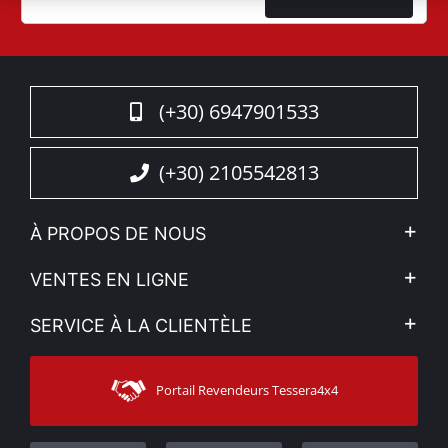
(+30) 6947901533
(+30) 2105542813
À PROPOS DE NOUS
L'entreprise
VENTES EN LIGNE
Politique de Confidentialité
Mon compte
SERVICE À LA CLIENTÈLE
Voir nos actualités
Méthodes de paiement
Sitemap
Contacter
Moyens d’expédition
Portail Revendeurs Tessera4x4
Assistance aux clients
Garantie
Suivi des commandes