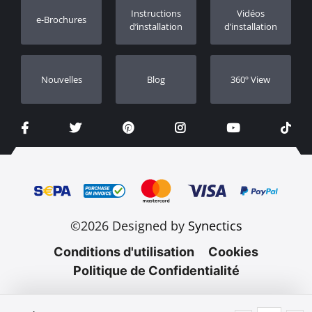
Enregistrement de garantie
Instructions
Vidéos
e-Brochures
Concessionnaires
d’installation
d’installation
Nouvelles
Blog
360º View
©2026 Designed by
Synectics
Conditions d'utilisation
Cookies
Politique de Confidentialité