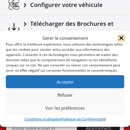
Configurer votre véhicule
Télécharger des Brochures et
Manuels
Gérer le consentement
Pour offrir la meilleure expérience, nous utilisons des technologies telles
que les cookies pour stocker et/ou accéder aux informations des
Nouvelles de l'Entreprise
appareils. Consentir à ces technologies nous permettra de traiter des
données telles que le comportement de navigation ou les identifiants
uniques sur ce site. Ne pas consentir ou retirer son consentement peut
Offres spéciales
avoir un effet négatif sur certaines fonctionnalités et caractéristiques.
Accepter
Refuser
Vous ne voulez pas manquer une
User
Voir les préférences
occasion
ID
Cookie
Conditions d’utilisation
Politique de Confidentialité
Abonnement