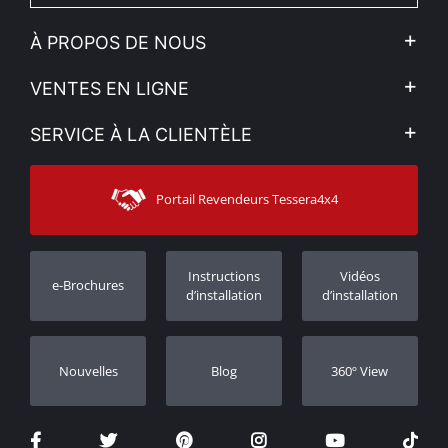
À PROPOS DE NOUS
L'entreprise
VENTES EN LIGNE
Politique de Confidentialité
Mon compte
SERVICE À LA CLIENTÈLE
Voir nos actualités
Méthodes de paiement
Sitemap
Contacter
Moyens d’expédition
Portail Revendeurs Tessera4x4
Assistance aux clients
Garantie
Suivi des commandes
Enregistrement de garantie
Instructions
Vidéos
e-Brochures
Concessionnaires
d’installation
d’installation
Nouvelles
Blog
360º View