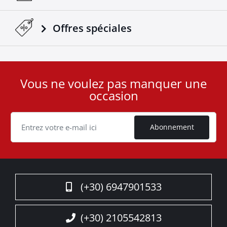
Offres spéciales
Vous ne voulez pas manquer une
User
occasion
ID
Cookie
Abonnement
(+30) 6947901533
(+30) 2105542813