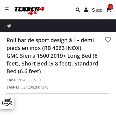
0
USD
Roll bar de sport design à 1+ demi
pieds en inox (RB 4063 INOX)
GMC Sierra 1500 2019+ Long Bed (8
feet), Short Bed (5.8 feet), Standard
Bed (6.6 feet)
Code:
RB 4063 INOX
EAN-13:
5212062607348