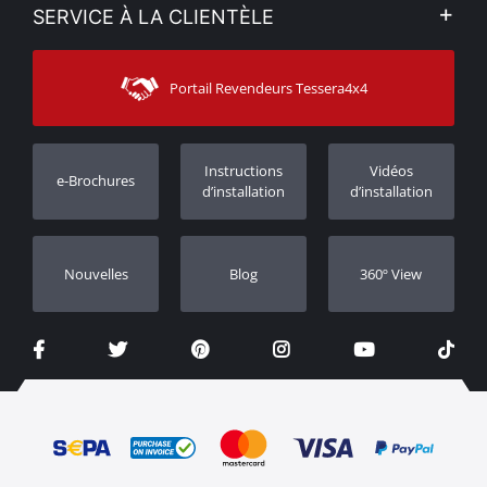
Mon compte
SERVICE À LA CLIENTÈLE
Voir nos actualités
Méthodes de paiement
Sitemap
Contacter
Moyens d’expédition
Portail Revendeurs Tessera4x4
Assistance aux clients
Garantie
Suivi des commandes
Enregistrement de garantie
Instructions
Vidéos
e-Brochures
Concessionnaires
d’installation
d’installation
Nouvelles
Blog
360º View