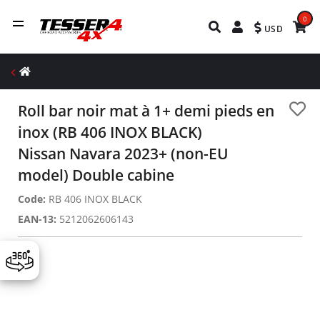
0
USD
Roll bar noir mat à 1+ demi pieds en
inox (RB 406 INOX BLACK)
Nissan Navara 2023+ (non-EU
model) Double cabine
Code:
RB 406 INOX BLACK
EAN-13:
5212062606143