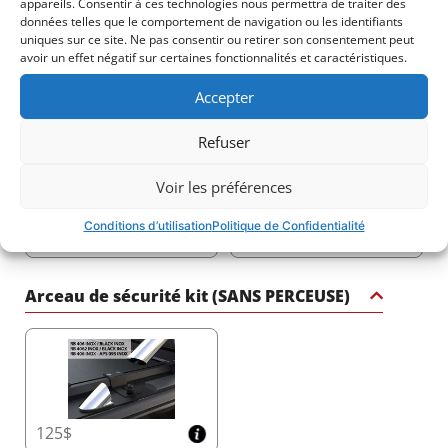
appareils. Consentir à ces technologies nous permettra de traiter des
données telles que le comportement de navigation ou les identifiants
Transformez votre camion avec le roll bar sport noir
uniques sur ce site. Ne pas consentir ou retirer son consentement peut
mat de Tessera4x4 – une déclaration de force, de
avoir un effet négatif sur certaines fonctionnalités et caractéristiques.
sécurité et de sophistication pour votre 4x4.
Accepter
2250$
3140$
Refuser
Voir les préférences
Conditions d’utilisation
Politique de Confidentialité
2540$
1765$
Arceau de sécurité kit (SANS PERCEUSE)
125$