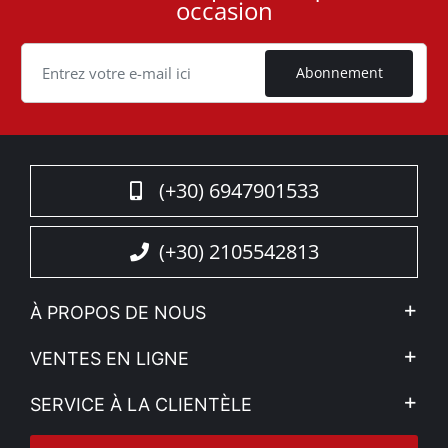
occasion
ID
Cookie
Abonnement
(+30) 6947901533
(+30) 2105542813
À PROPOS DE NOUS
L'entreprise
VENTES EN LIGNE
Politique de Confidentialité
Mon compte
SERVICE À LA CLIENTÈLE
Voir nos actualités
Méthodes de paiement
Sitemap
Contacter