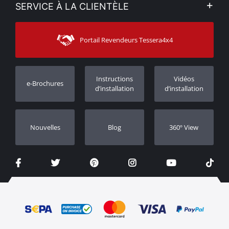
Mon compte
SERVICE À LA CLIENTÈLE
Voir nos actualités
Méthodes de paiement
Sitemap
Contacter
Moyens d’expédition
Portail Revendeurs Tessera4x4
Assistance aux clients
Garantie
Suivi des commandes
Enregistrement de garantie
Instructions
Vidéos
e-Brochures
Concessionnaires
d’installation
d’installation
Nouvelles
Blog
360º View