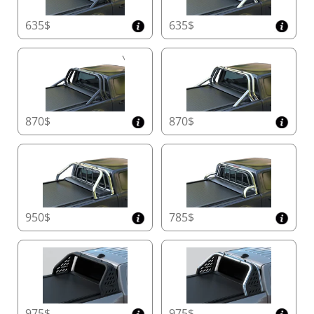
roulante dans l'industrie 4x4 qui peut être
rétrogradée à une version manuelle entièrement
635$
635$
fonctionnelle en moins d'une minute en cas de
panne du moteur. Cela garantit une utilisation
continue en attendant les pièces de rechange,
éliminant les interruptions et les inconvénients.
En mode manuel, le Tessera Roll+ offre une
sécurité exceptionnelle grâce à son système de
verrouillage en aluminium. Le mécanisme de
870$
870$
déverrouillage facile à utiliser avec une sangle
ou une poignée assure un fonctionnement fluide
dans toutes les conditions météorologiques, du
froid glacial à la chaleur intense.
Sécurité Renforcée avec Détection d'Obstacles
en Temps Réel
950$
785$
Protégez ce qui compte le plus avec des
capteurs physiques intégrés dans la lame
arrière. Contrairement aux systèmes
conventionnels, ces capteurs détectent
instantanément les obstacles, offrant une
sécurité renforcée pour les enfants, les animaux
domestiques et les charges délicates.
975$
975$