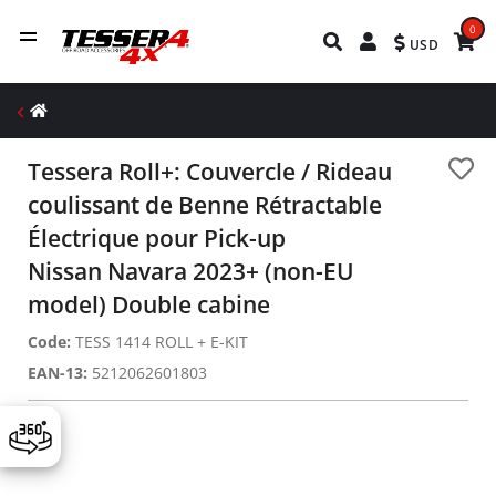
0
USD
Tessera Roll+: Couvercle / Rideau
coulissant de Benne Rétractable
Électrique pour Pick-up
Nissan Navara 2023+ (non-EU
model) Double cabine
Code:
TESS 1414 ROLL + E-KIT
EAN-13:
5212062601803