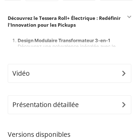
Découvrez le Tessera Roll+ Électrique : Redéfinir
l'Innovation pour les Pickups
Design Modulaire Transformateur 3-en-1
Découvrez une polyvalence inégalée avec le
Tessera Roll+ électrique, la seule couverture
roulante sur le marché qui passe sans effort
entre les modes manuel, assisté par ressort et
électrique, et vice versa, sans avoir à remplacer
Vidéo
le système complet. Installez simplement notre
e-kit universel pour débloquer un nouveau
niveau de praticité et de personnalisation,
établissant un nouveau standard dans l'industrie
mondiale du 4x4.
Présentation détaillée
Tableau de Contrôle Intelligent avec IA
Entrez dans le futur des couvertures roulantes
avec le tableau de contrôle du Tessera Roll+
Versions disponibles
alimenté par intelligence artificielle. Ce système