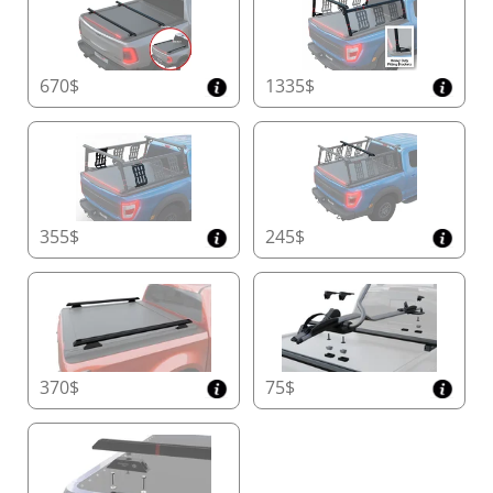
Design Compact du Conteneur pour un Gain
d'Espace
Maximisez la capacité de votre benne avec les
dimensions compactes leaders sur le marché du
670$
1335$
Tessera Roll+ :
• Double Cabine : 20 cm x 23 cm (H x L)
• Cabine Simple/Spacieuse et Modèles
Américains : 26 cm x 30 cm (H x L)
Ce design innovant offre plus d'espace de
chargement utilisable sans compromettre la
durabilité.
355$
245$
Couvercle de Conteneur avec Accès Facile
Effectuez facilement l'entretien grâce au
couvercle de conteneur spécialement conçu,
offrant un accès rapide et sans effort au Tessera
Roll+, garantissant un fonctionnement fluide et
370$
75$
une longue durée de vie.
Rails Latéraux de Précision Fabriqués à la Main
Construit avec des rails latéraux de précision de