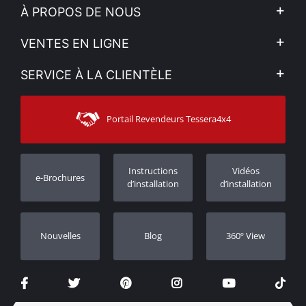
À PROPOS DE NOUS
L'entreprise
VENTES EN LIGNE
Politique de Confidentialité
Mon compte
SERVICE À LA CLIENTÈLE
Voir nos actualités
Méthodes de paiement
Sitemap
Contacter
Moyens d’expédition
Portail Revendeurs Tessera4x4
Assistance aux clients
Garantie
Suivi des commandes
Enregistrement de garantie
Instructions
Vidéos
e-Brochures
Concessionnaires
d’installation
d’installation
Nouvelles
Blog
360º View