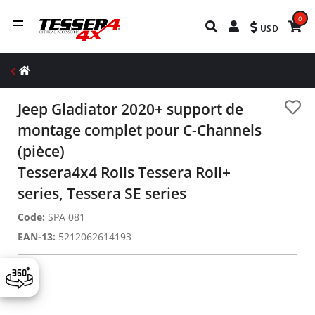
0
USD
Jeep Gladiator 2020+ support de
montage complet pour C-Channels
(pièce)
Tessera4x4 Rolls Tessera Roll+
series, Tessera SE series
Code:
SPA 081
EAN-13:
5212062614193