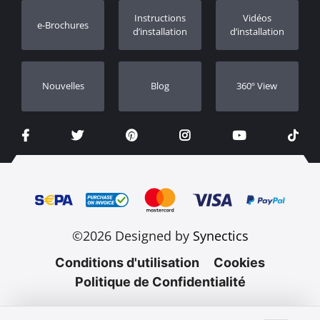
Enregistrement de garantie
Instructions
Vidéos
e-Brochures
Concessionnaires
d’installation
d’installation
Nouvelles
Blog
360º View
©2026 Designed by
Synectics
Conditions d'utilisation
Cookies
Politique de Confidentialité