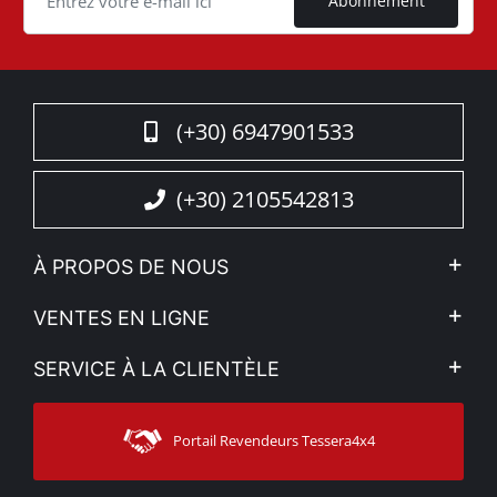
Abonnement
(+30) 6947901533
(+30) 2105542813
À PROPOS DE NOUS
L'entreprise
VENTES EN LIGNE
Politique de Confidentialité
Mon compte
SERVICE À LA CLIENTÈLE
Voir nos actualités
Méthodes de paiement
Sitemap
Contacter
Moyens d’expédition
Portail Revendeurs Tessera4x4
Assistance aux clients
Garantie
Suivi des commandes