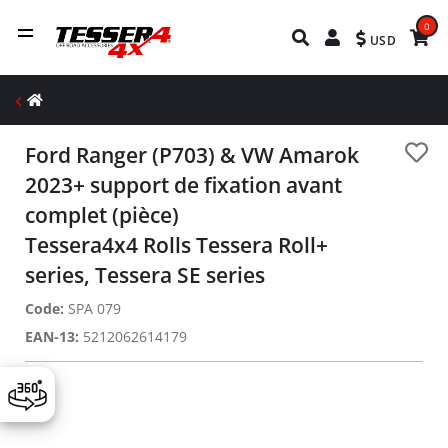
0
USD
Ford Ranger (P703) & VW Amarok
2023+ support de fixation avant
complet (pièce)
Tessera4x4 Rolls Tessera Roll+
series, Tessera SE series
Code:
SPA 079
EAN-13:
5212062614179