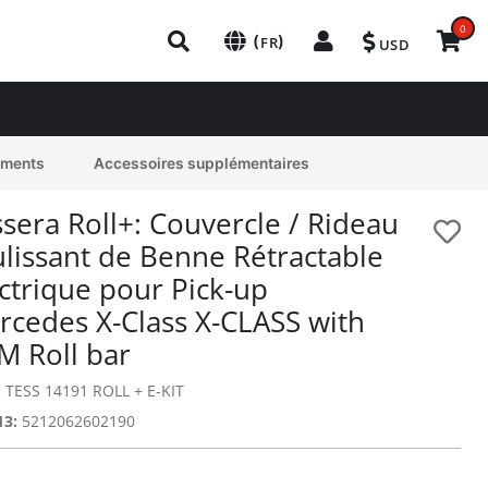
0
(
)
FR
USD
ements
Accessoires supplémentaires
sera Roll+: Couvercle / Rideau
ulissant de Benne Rétractable
ctrique pour Pick-up
rcedes X-Class X-CLASS with
M Roll bar
:
TESS 14191 ROLL + E-KIT
13:
5212062602190