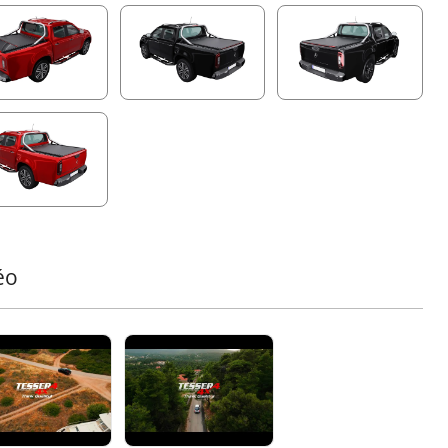
fonctionnement pratiques :
• Télécommande
• Application mobile Tessera Roll+
• Commandes vocales
• Fonction à un seul bouton pour la lame arrière
Éclairage LED Intégré Avancé
Améliorez la visibilité et la sécurité grâce au système
électrique innovant du Tessera Roll+. La barre LED rouge
sert de feux de freinage, feux de détresse, feux de route
et indicateurs d'obstacles. La barre LED blanche
dynamique sur toute la longueur, positionnée de manière
unique sur la lame mobile, se déplace en parfaite
éo
synchronisation avec la couverture, offrant un éclairage
constant et complet de la benne, même de nuit et lorsque
la charge est pleine.
Intégration Avancée de l'Application avec Mises à Jour
Futuristes
Prenez le contrôle total de votre Tessera Roll+ avec son
application mobile intuitive. Profitez d'animations en