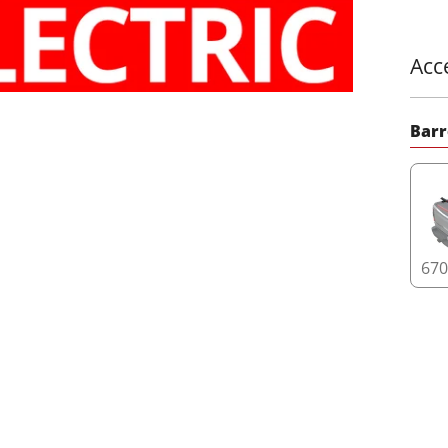
Acc
Barr
67