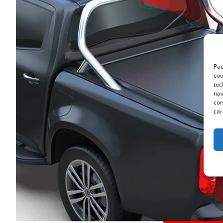
Pou
coo
tec
nav
con
car