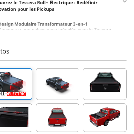
vrez le Tessera Roll+ Électrique : Redéfinir
novation pour les Pickups
Design Modulaire Transformateur 3-en-1
Découvrez une polyvalence inégalée avec le Tessera
Roll+ électrique, la seule couverture roulante sur le
marché qui passe sans effort entre les modes manuel,
assisté par ressort et électrique, et vice versa, sans avoir
tos
à remplacer le système complet. Installez simplement
notre e-kit universel pour débloquer un nouveau niveau
de praticité et de personnalisation, établissant un
nouveau standard dans l'industrie mondiale du 4x4.
Tableau de Contrôle Intelligent avec IA
Entrez dans le futur des couvertures roulantes avec le
tableau de contrôle du Tessera Roll+ alimenté par
intelligence artificielle. Ce système avancé propose des
fonctionnalités telles que l'auto-étalonnage et des
alertes de maintenance proactive en temps réel—qu'il
s'agisse de blocages d'eau dans le conteneur, de besoins
de lubrification des rails latéraux ou de diagnostics de
câblage et de moteur. Choisissez parmi quatre modes de