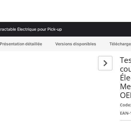
ractable Électrique pour Pick-up
Présentation détaillée
Versions disponibles
Télécharg
Tes
co
Éle
Me
OE
Code
EAN-