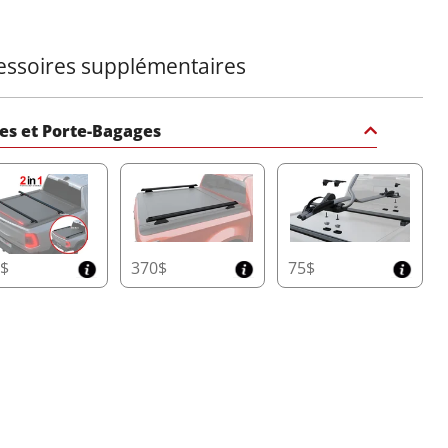
Maintenez la benne de votre pickup sèche et
fonctionnelle grâce au système de drainage double Φ20.
Conçu avec une technologie anti-feuilles et des canaux
essoires supplémentaires
de trop-plein doubles, il gère efficacement jusqu'à 60
litres par minute, offrant des performances fiables même
par temps extrême.
es et Porte-Bagages
Design Compact du Conteneur pour un Gain d'Espace
Maximisez la capacité de votre benne avec les
dimensions compactes leaders sur le marché du Tessera
Roll+ :
• Double Cabine : 20 cm x 23 cm (H x L)
• Cabine Simple/Spacieuse et Modèles Américains : 26
0$
370$
75$
cm x 30 cm (H x L)
Ce design innovant offre plus d'espace de chargement
utilisable sans compromettre la durabilité.
Couvercle de Conteneur avec Accès Facile
Effectuez facilement l'entretien grâce au couvercle de
conteneur spécialement conçu, offrant un accès rapide et
sans effort au Tessera Roll+, garantissant un