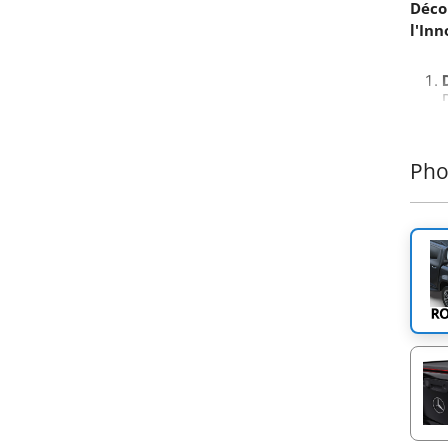
Décou
l'In
Pho