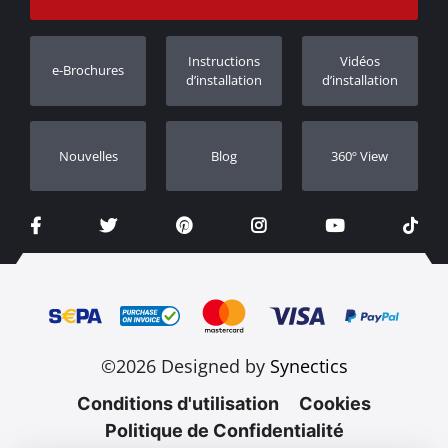
Garantie
Suivi des commandes
Enregistrement de garantie
Instructions
Vidéos
e-Brochures
Concessionnaires
d’installation
d’installation
Nouvelles
Blog
360º View
©2026 Designed by
Synectics
Conditions d'utilisation
Cookies
Politique de Confidentialité