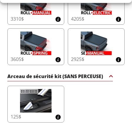
3310$
4205$
3605$
2925$
Arceau de sécurité kit (SANS PERCEUSE)
125$