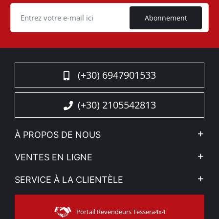
Cookie
Abonnement
(+30) 6947901533
(+30) 2105542813
À PROPOS DE NOUS
L'entreprise
VENTES EN LIGNE
Politique de Confidentialité
Mon compte
SERVICE À LA CLIENTÈLE
Voir nos actualités
Méthodes de paiement
Sitemap
Contacter
Moyens d’expédition
Portail Revendeurs Tessera4x4
Assistance aux clients