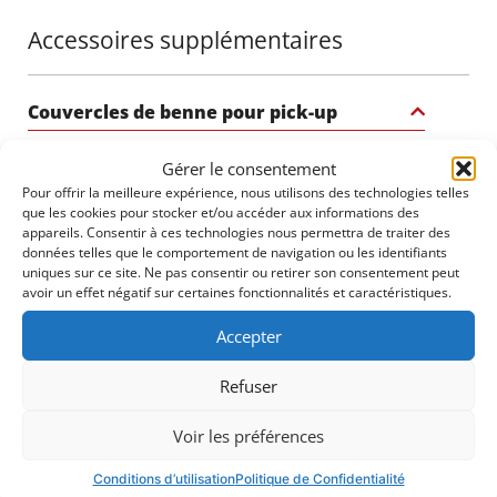
une finition uniforme, approuvé par QUALICOAT
(Classe 2 - Catégorie 1, Approbation #P-0780).
Accessoires supplémentaires
Appliqué avec une épaisseur de 60 à 100 microns en
utilisant des méthodes électrostatiques ou de
chargement triple à la pointe de la technologie, ce
Couvercles de benne pour pick-up
revêtement est durci à 190°C pour une résilience
durable. L'engagement de Neokem en matière de
qualité et de normes environnementales garantit que
Gérer le consentement
ce revêtement respecte les certifications ISO
Pour offrir la meilleure expérience, nous utilisons des technologies telles
9001:2015 et ISO 14001:2015, vous offrant un
que les cookies pour stocker et/ou accéder aux informations des
produit conçu pour résister à l'épreuve du temps et
appareils. Consentir à ces technologies nous permettra de traiter des
aux éléments.
données telles que le comportement de navigation ou les identifiants
2915$
3805$
uniques sur ce site. Ne pas consentir ou retirer son consentement peut
avoir un effet négatif sur certaines fonctionnalités et caractéristiques.
Transformez votre camion avec la barre de roll
sportive noire mate de Tessera4x4 – une déclaration
Accepter
de force, de sécurité et de sophistication pour votre
4x4.
Refuser
3210$
2530$
Voir les préférences
Conditions d’utilisation
Politique de Confidentialité