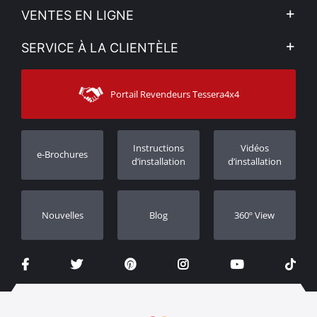
L'entreprise
VENTES EN LIGNE
Politique de Confidentialité
Mon compte
SERVICE À LA CLIENTÈLE
Voir nos actualités
Méthodes de paiement
Sitemap
Contacter
Moyens d’expédition
Portail Revendeurs Tessera4x4
Assistance aux clients
Garantie
Suivi des commandes
Enregistrement de garantie
Instructions
Vidéos
e-Brochures
Concessionnaires
d’installation
d’installation
Nouvelles
Blog
360º View