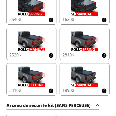
Tessera4x4, réputée pour ses accessoires 4x4
premium, durables et robustes.
Transformez votre camion avec la barre de roll sport
Tessera4x4 – une déclaration de force, sécurité et
2540$
1620$
sophistication pour votre 4x4.
2520$
2810$
3410$
1890$
Arceau de sécurité kit (SANS PERCEUSE)