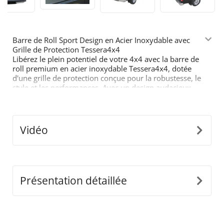
Barre de Roll Sport Design en Acier Inoxydable avec
Grille de Protection Tessera4x4
Libérez le plein potentiel de votre 4x4 avec la barre de
roll premium en acier inoxydable Tessera4x4, dotée
d'une grille de protection conçue pour la robustesse, le
style et les performances. Avec un design audacieux
inspiré du sport, cette barre à deux pieds avec grille de
protection est conçue pour ceux qui exigent le meilleur
de leur équipement tout-terrain.
Vidéo
Caractéristiques principales :
•
Construction en Acier Inoxydable Durable :
Fabriquée en tubes d’acier inoxydable de Ø65mm,
cette barre est conçue pour résister aux conditions
difficiles tout en offrant un look moderne et élégant.
•
Adaptabilité à Ajustement Précis :
Notre design
Présentation détaillée
détaché et innovant s’ajuste parfaitement aux
dimensions de la benne de votre camion pour une
installation sécurisée et sans faille.
•
Construction Monobloc :
Conçue pour supporter