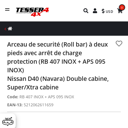
0
USD
Arceau de securité (Roll bar) à deux
pieds avec arrêt de charge
protection (RB 407 INOX + APS 095
INOX)
Nissan D40 (Navara) Double cabine,
Super/Xtra cabine
Code:
RB 407 INOX + APS 095 INOX
EAN-13:
5212062611659