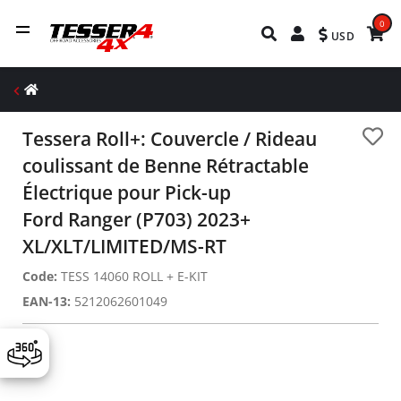
0
USD
Tessera Roll+: Couvercle / Rideau
coulissant de Benne Rétractable
Électrique pour Pick-up
Ford Ranger (P703) 2023+
XL/XLT/LIMITED/MS-RT
Code:
TESS 14060 ROLL + Ε-KIT
EAN-13:
5212062601049