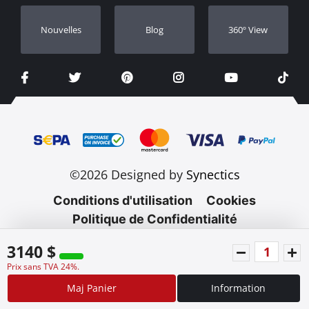
Nouvelles
Blog
360º View
©2026 Designed by
Synectics
Conditions d'utilisation
Cookies
Politique de Confidentialité
3140 $
Prix sans TVA 24%.
Maj Panier
Information