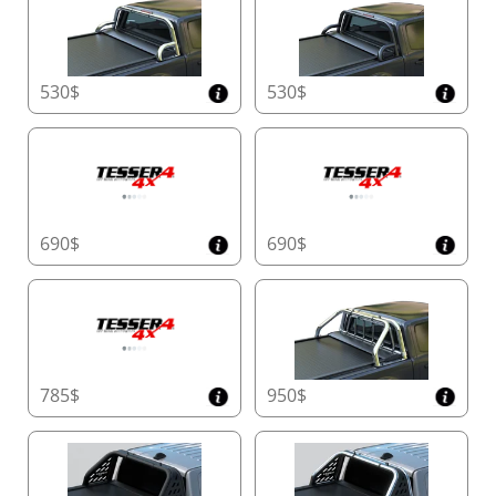
verrouillage en aluminium. Le mécanisme de
déverrouillage facile à utiliser avec une sangle
ou une poignée assure un fonctionnement fluide
dans toutes les conditions météorologiques, du
530$
530$
froid glacial à la chaleur intense.
Sécurité Renforcée avec Détection d'Obstacles
en Temps Réel
Protégez ce qui compte le plus avec des
capteurs physiques intégrés dans la lame
690$
690$
arrière. Contrairement aux systèmes
conventionnels, ces capteurs détectent
instantanément les obstacles, offrant une
sécurité renforcée pour les enfants, les animaux
domestiques et les charges délicates.
785$
950$
Lames de Sécurité Renforcées pour une
Durabilité Maximale
Le Tessera Roll+ dispose de lames en aluminium
à l'épreuve des coupures pour une sécurité de
charge à 100 %. Renforcées avec du caoutchouc,