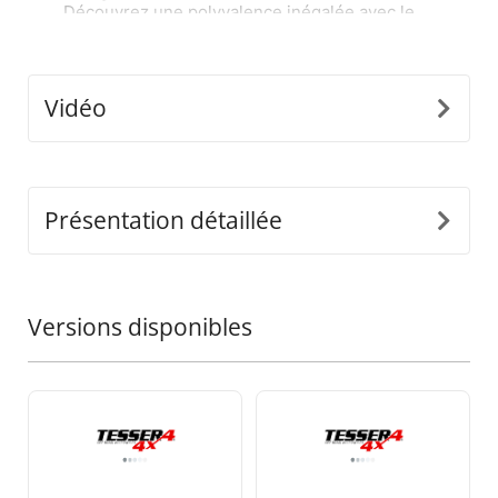
Découvrez une polyvalence inégalée avec le
Tessera Roll+ électrique, la seule couverture
roulante sur le marché qui passe sans effort
entre les modes manuel, assisté par ressort et
électrique, et vice versa, sans avoir à remplacer
Vidéo
le système complet. Installez simplement notre
e-kit universel pour débloquer un nouveau
niveau de praticité et de personnalisation,
établissant un nouveau standard dans l'industrie
mondiale du 4x4.
Présentation détaillée
Tableau de Contrôle Intelligent avec IA
Entrez dans le futur des couvertures roulantes
avec le tableau de contrôle du Tessera Roll+
Versions disponibles
alimenté par intelligence artificielle. Ce système
avancé propose des fonctionnalités telles que
l'auto-étalonnage et des alertes de maintenance
proactive en temps réel—qu'il s'agisse de
blocages d'eau dans le conteneur, de besoins de
lubrification des rails latéraux ou de diagnostics
de câblage et de moteur. Choisissez parmi
quatre modes de fonctionnement pratiques :
• Télécommande