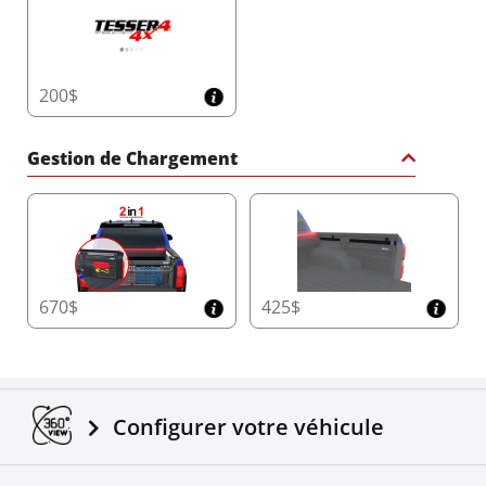
Fixez facilement des arceaux, des porte-
bagages, des barres transversales et bien plus
encore avec le système T-slot, conçu pour une
installation conviviale sans perçage. Développez
la fonctionnalité de votre pickup sans
200$
compromis.
Gestion de Chargement
Passez au Tessera Roll+ Électrique
Rejoignez la révolution et transformez votre pickup avec
une durabilité premium, une technologie avancée et une
sécurité imbattable. Le Tessera Roll+ Électrique n'est pas
seulement une couverture de benne—c'est une
amélioration de style de vie.
Plus d'informations
670$
425$
Configurer votre véhicule