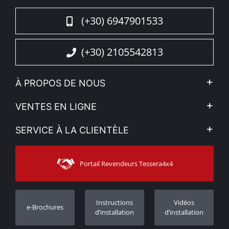
(+30) 6947901533
(+30) 2105542813
À PROPOS DE NOUS
L'entreprise
VENTES EN LIGNE
Politique de Confidentialité
Mon compte
SERVICE À LA CLIENTÈLE
Voir nos actualités
Méthodes de paiement
Sitemap
Contacter
Moyens d’expédition
Portail Revendeurs Tessera4x4
Assistance aux clients
Garantie
Suivi des commandes
Enregistrement de garantie
Instructions
Vidéos
e-Brochures
Concessionnaires
d’installation
d’installation