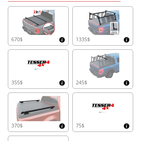
Américains : 26 cm x 30 cm (H x L)
Ce design innovant offre plus d'espace de
chargement utilisable sans compromettre la
durabilité.
670$
1335$
Couvercle de Conteneur avec Accès Facile
Effectuez facilement l'entretien grâce au
couvercle de conteneur spécialement conçu,
offrant un accès rapide et sans effort au Tessera
Roll+, garantissant un fonctionnement fluide et
une longue durée de vie.
355$
245$
Rails Latéraux de Précision Fabriqués à la Main
Construit avec des rails latéraux de précision de
5 mm d'épaisseur, le Tessera Roll+ garantit un
support structurel supérieur, une isolation
résistante aux intempéries et une intégration
facile avec les arceaux et les rampes.
370$
75$
Système d'Accessoires T-Slot Sans Perçage