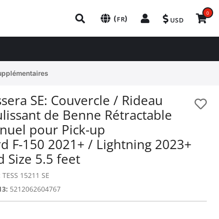
0
(
)
FR
USD
upplémentaires
sera SE: Couvercle / Rideau
ulissant de Benne Rétractable
nuel pour Pick-up
rd F-150 2021+ / Lightning 2023+
 Size 5.5 feet
:
TESS 15211 SE
13:
5212062604767