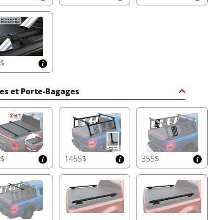
5$
es et Porte-Bagages
0$
1455$
355$