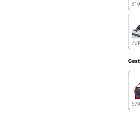
31
75
Gest
67