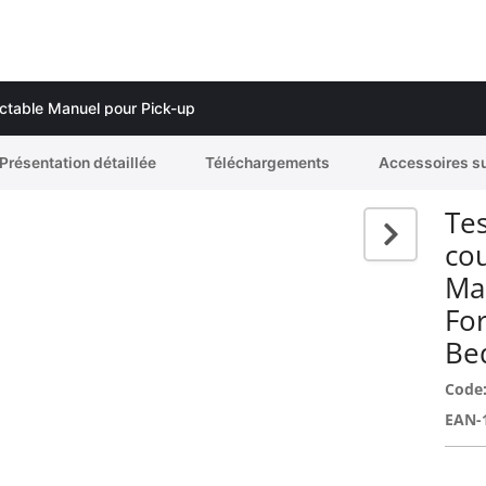
actable Manuel pour Pick-up
Présentation détaillée
Téléchargements
Accessoires s
Tes
co
Ma
Fo
Bed
Code
EAN-