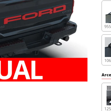
Plus 
95
10
Arce
12