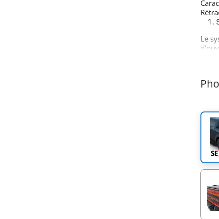
Carac
Rétra
Le sy
d’ouv
mécan
choix
simpli
Pho
Fabri
qui é
de vo
contr
espac
des a
Le sy
d’acc
des b
perça
optio