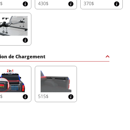
0$
430$
370$
$
ion de Chargement
0$
515$