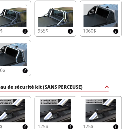
d'informations
5$
955$
1060$
60$
au de sécurité kit (SANS PERCEUSE)
5$
125$
125$