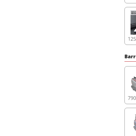
12
Barr
79