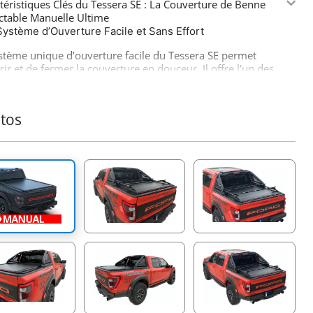
téristiques Clés du Tessera SE : La Couverture de Benne
ctable Manuelle Ultime
Système d’Ouverture Facile et Sans Effort
stème unique d’ouverture facile du Tessera SE permet
rir et de fermer la couverture en douceur. Il offre l’un des
ismes les plus fluides de l’industrie 4x4, en faisant le
 parfait pour les professionnels qui privilégient la
cité et la fiabilité.
tos
Rails Latéraux Robustes et Ajustés avec Précision
qués à la main avec des rails latéraux de 5 mm d’épaisseur
pousent parfaitement les contours des bords de la benne
tre véhicule, le Tessera SE offre une protection accrue
e les intempéries, renforce les rails latéraux et crée un
e pour ajouter des accessoires supplémentaires tels que
rceaux de sécurité, des barres latérales et transversales.
Système de Rail T-Slot Sans Perçage
stème T-slot intégré permet une installation facile
essoires supplémentaires, tels que des arceaux de sécurité,
arres latérales et transversales, sans nécessiter de
ge. Cette caractéristique sans perçage offre flexibilité et
ns de personnalisation pour tous vos besoins de