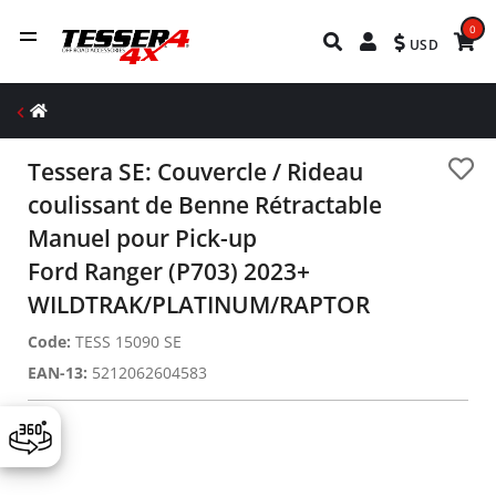
0
USD
Tessera SE: Couvercle / Rideau
coulissant de Benne Rétractable
Manuel pour Pick-up
Ford Ranger (P703) 2023+
WILDTRAK/PLATINUM/RAPTOR
Code:
TESS 15090 SE
EAN-13:
5212062604583