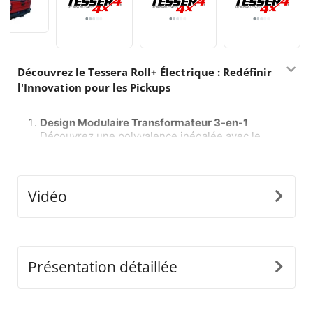
Découvrez le Tessera Roll+ Électrique : Redéfinir
l'Innovation pour les Pickups
Design Modulaire Transformateur 3-en-1
Découvrez une polyvalence inégalée avec le
Tessera Roll+ électrique, la seule couverture
roulante sur le marché qui passe sans effort
entre les modes manuel, assisté par ressort et
électrique, et vice versa, sans avoir à remplacer
Vidéo
le système complet. Installez simplement notre
e-kit universel pour débloquer un nouveau
niveau de praticité et de personnalisation,
établissant un nouveau standard dans l'industrie
mondiale du 4x4.
Présentation détaillée
Tableau de Contrôle Intelligent avec IA
Entrez dans le futur des couvertures roulantes