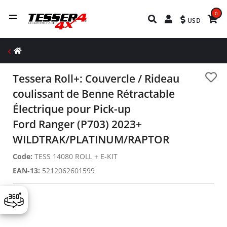
0
USD
Tessera Roll+: Couvercle / Rideau
coulissant de Benne Rétractable
Électrique pour Pick-up
Ford Ranger (P703) 2023+
WILDTRAK/PLATINUM/RAPTOR
Code:
TESS 14080 ROLL + E-KIT
EAN-13:
5212062601599