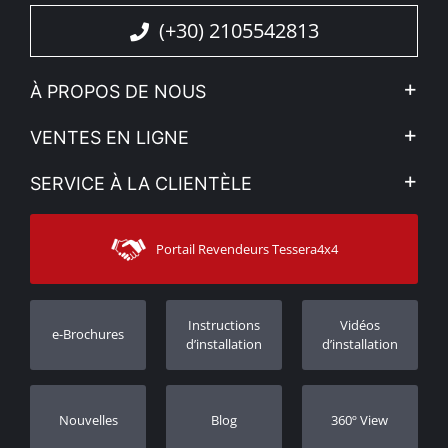
(+30) 2105542813
À PROPOS DE NOUS
L'entreprise
VENTES EN LIGNE
Politique de Confidentialité
Mon compte
SERVICE À LA CLIENTÈLE
Voir nos actualités
Méthodes de paiement
Sitemap
Contacter
Moyens d’expédition
Portail Revendeurs Tessera4x4
Assistance aux clients
Garantie
Suivi des commandes
Enregistrement de garantie
Instructions
Vidéos
e-Brochures
Concessionnaires
d’installation
d’installation
Nouvelles
Blog
360º View