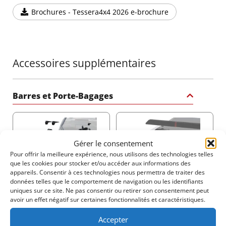
verrouillage en aluminium garantit une sécurité
Brochures - Tessera4x4 2026 e-brochure
maximale de la cargaison, la protégeant contre tout
accès non autorisé. Le mécanisme de libération par
sangle ou poignée permet un déverrouillage facile,
offrant des performances fiables même dans des
conditions météorologiques extrêmes.
Accessoires supplémentaires
Lames de Sécurité Renforcées pour une
Protection Optimale
Barres et Porte-Bagages
Le Tessera Roll+ est équipé de lames en aluminium
plus larges, renforcées et résistantes aux coupures,
avec un revêtement en caoutchouc pour une isolation
Gérer le consentement
exceptionnelle et une sécurité totale de la cargaison.
Pour offrir la meilleure expérience, nous utilisons des technologies telles
Cela garantit une durabilité et une protection
que les cookies pour stocker et/ou accéder aux informations des
75$
200$
incomparables dans toutes les conditions.
appareils. Consentir à ces technologies nous permettra de traiter des
données telles que le comportement de navigation ou les identifiants
uniques sur ce site. Ne pas consentir ou retirer son consentement peut
Système de Drainage Double avec Technologie
avoir un effet négatif sur certaines fonctionnalités et caractéristiques.
Anti-Feuilles
Produits associés
Accepter
Gardez la benne de votre camion au sec et protégée