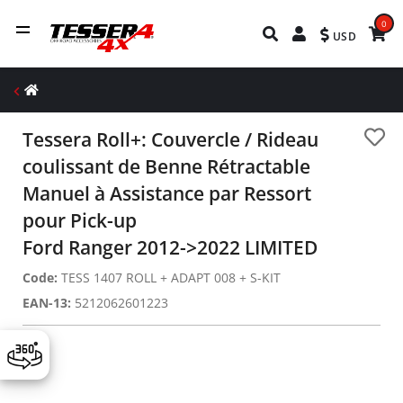
0
USD
Tessera Roll+: Couvercle / Rideau
coulissant de Benne Rétractable
Manuel à Assistance par Ressort
pour Pick-up
Ford Ranger 2012->2022 LIMITED
Code:
TESS 1407 ROLL + ADAPT 008 + S-KIT
EAN-13:
5212062601223