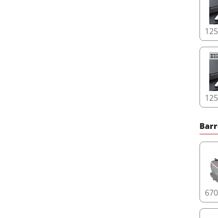
12
12
Barr
67