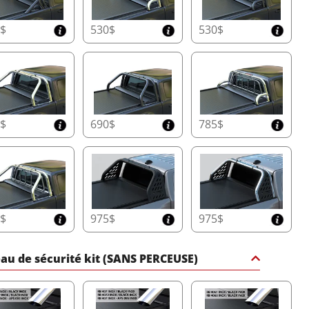
0$
530$
530$
0$
690$
785$
0$
975$
975$
au de sécurité kit (SANS PERCEUSE)