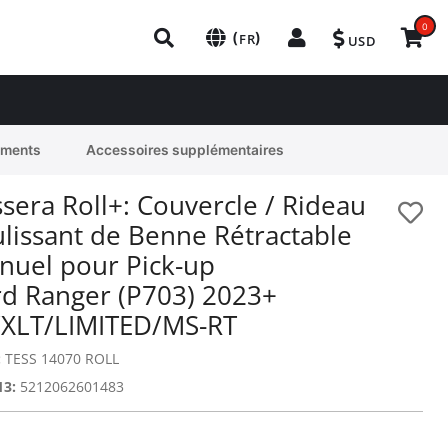
0
(
)
FR
USD
ements
Accessoires supplémentaires
sera Roll+: Couvercle / Rideau
ulissant de Benne Rétractable
nuel pour Pick-up
rd Ranger (P703) 2023+
/XLT/LIMITED/MS-RT
:
TESS 14070 ROLL
13:
5212062601483