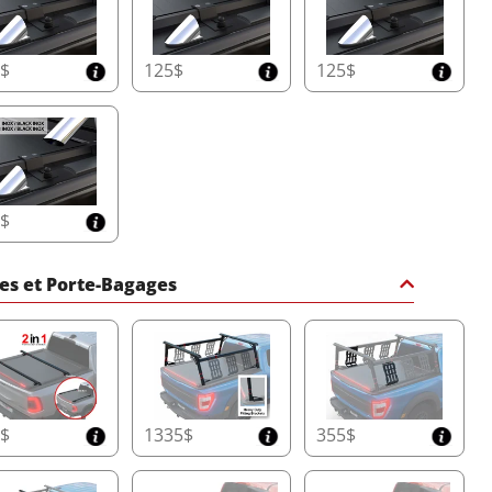
5$
125$
125$
5$
es et Porte-Bagages
0$
1335$
355$