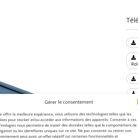
Réali
spéci
Tél
Tesse
longé
Fabri
Tesse
Rol
intem
perme
des r
Gérer le consentement
Augme
intég
r offrir la meilleure expérience, nous utilisons des technologies telles que les
kies pour stocker et/ou accéder aux informations des appareils. Consentir à ces
trans
Acc
hnologies nous permettra de traiter des données telles que le comportement de
offra
igation ou les identifiants uniques sur ce site. Ne pas consentir ou retirer son
sentement peut avoir un effet négatif sur certaines fonctionnalités et