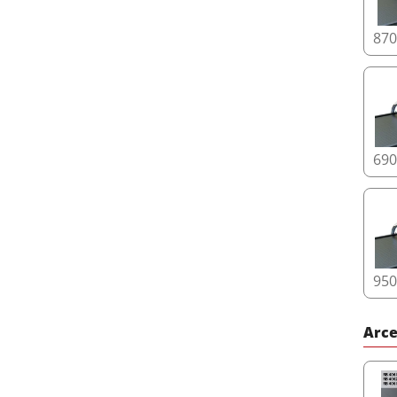
87
69
95
Arce