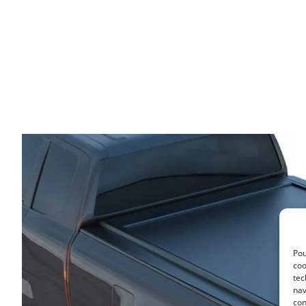
Pou
coo
tec
nav
con