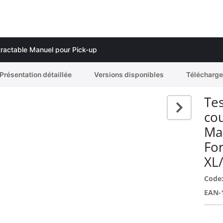
tractable Manuel pour Pick-up
Présentation détaillée
Versions disponibles
Télécharg
Tes
co
Ma
Fo
XL
Code
EAN-