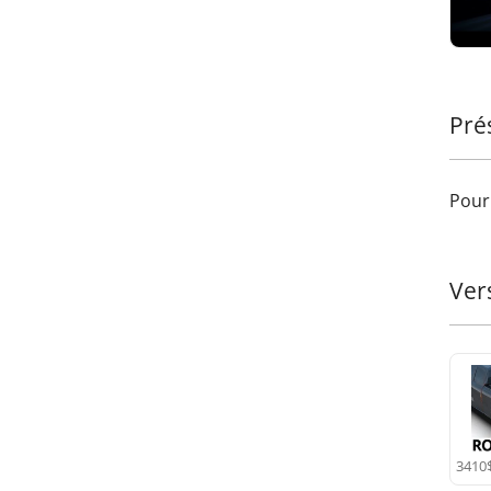
Garde
systè
Feuil
effic
caiss
Pré
pluie
Pour 
Maxim
caiss
Ver
Ce de
augme
durab
3410