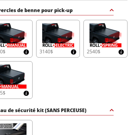
ercles de benne pour pick-up
50$
3140$
2540$
65$
au de sécurité kit (SANS PERCEUSE)