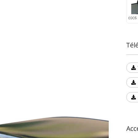
690$
Tél
Acc