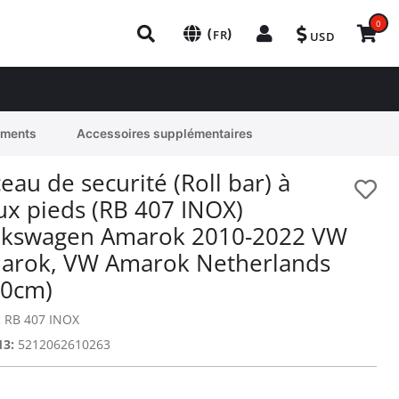
0
(
)
FR
USD
ements
Accessoires supplémentaires
eau de securité (Roll bar) à
ux pieds (RB 407 INOX)
lkswagen Amarok 2010-2022 VW
arok, VW Amarok Netherlands
30cm)
:
RB 407 INOX
13:
5212062610263