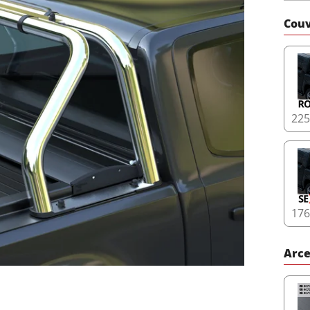
Couv
22
17
Arce