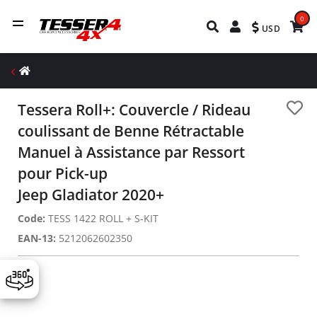
0
USD
Tessera Roll+: Couvercle / Rideau
coulissant de Benne Rétractable
Manuel à Assistance par Ressort
pour Pick-up
Jeep Gladiator 2020+
Code:
TESS 1422 ROLL + S-KIT
EAN-13:
5212062602350