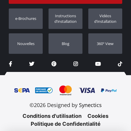
Suivi des commandes
Enregistrement de garantie
Instructions
Vidéos
e-Brochures
Concessionnaires
d’installation
d’installation
Nouvelles
Blog
360º View
©2026 Designed by
Synectics
Conditions d'utilisation
Cookies
Politique de Confidentialité