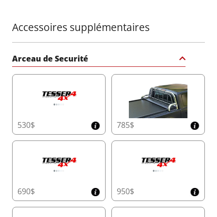
pleine.
Accessoires supplémentaires
Intégration Avancée de l'Application avec
Mises à Jour Futuristes
Prenez le contrôle total de votre Tessera Roll+
Arceau de Securité
avec son application mobile intuitive. Profitez
d'animations en temps réel de votre véhicule,
gérez plusieurs unités Tessera Roll+ dans votre
flotte, personnalisez les paramètres des
lumières LED, surveillez les cycles de
fonctionnement, associez de nouvelles
télécommandes et accédez à des guides
530$
785$
détaillés étape par étape, tout à portée de main.
Restez à jour avec des mises à jour logicielles
fluides via le tableau de contrôle IA, garantissant
que votre Tessera Roll+ reste à la pointe des
dernières fonctionnalités, comme un
smartphone.
690$
950$
Fonctionnalité de Secours Inégalée
Le Tessera Roll+ est la seule couverture