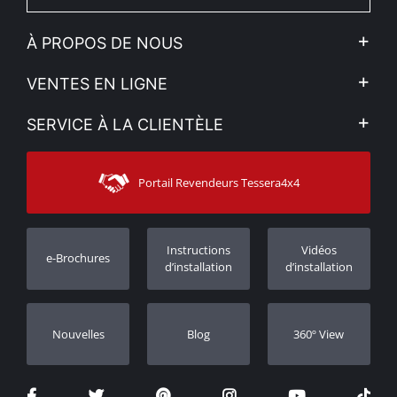
À PROPOS DE NOUS
L'entreprise
VENTES EN LIGNE
Politique de Confidentialité
Mon compte
SERVICE À LA CLIENTÈLE
Voir nos actualités
Méthodes de paiement
Sitemap
Contacter
Moyens d’expédition
Portail Revendeurs Tessera4x4
Assistance aux clients
Garantie
Suivi des commandes
Enregistrement de garantie
Instructions
Vidéos
e-Brochures
Concessionnaires
d’installation
d’installation
Nouvelles
Blog
360º View