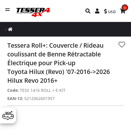
0
USD
Tessera Roll+: Couvercle / Rideau
coulissant de Benne Rétractable
Électrique pour Pick-up
Toyota Hilux (Revo) '07-2016->2026
Hilux Revo 2016+
Code:
TESS 1416 ROLL + E-KIT
EAN-13:
5212062601957