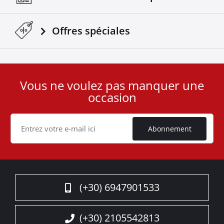
Offres spéciales
Vous ne voulez pas manquer une
User
occasion
ID
Cookie
Abonnement
(+30) 6947901533
(+30) 2105542813