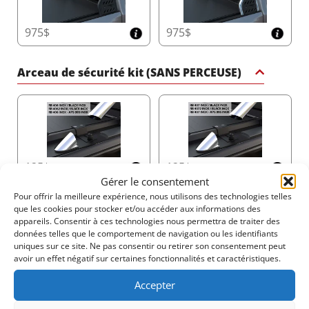
975$
975$
Lames de Sécurité Renforcées pour une
Durabilité Maximale
Le Tessera Roll+ dispose de lames en aluminium
Arceau de sécurité kit (SANS PERCEUSE)
à l'épreuve des coupures pour une sécurité de
charge à 100 %. Renforcées avec du caoutchouc,
ces lames offrent une isolation supérieure,
garantissant que votre cargaison reste protégée
contre les intempéries et les éléments
extérieurs.
125$
125$
Système de Drainage Double avec Technologie
Gérer le consentement
Anti-Feuilles
Pour offrir la meilleure expérience, nous utilisons des technologies telles
Maintenez la benne de votre pickup sèche et
que les cookies pour stocker et/ou accéder aux informations des
fonctionnelle grâce au système de drainage
appareils. Consentir à ces technologies nous permettra de traiter des
double Φ20. Conçu avec une technologie anti-
données telles que le comportement de navigation ou les identifiants
feuilles et des canaux de trop-plein doubles, il
uniques sur ce site. Ne pas consentir ou retirer son consentement peut
gère efficacement jusqu'à 60 litres par minute,
avoir un effet négatif sur certaines fonctionnalités et caractéristiques.
125$
125$
offrant des performances fiables même par
temps extrême.
Accepter
Barres et Porte-Bagages