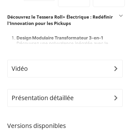
Découvrez le Tessera Roll+ Électrique : Redéfinir
l'Innovation pour les Pickups
Design Modulaire Transformateur 3-en-1
Découvrez une polyvalence inégalée avec le
Tessera Roll+ électrique, la seule couverture
roulante sur le marché qui passe sans effort
entre les modes manuel, assisté par ressort et
électrique, et vice versa, sans avoir à remplacer
Vidéo
le système complet. Installez simplement notre
e-kit universel pour débloquer un nouveau
niveau de praticité et de personnalisation,
établissant un nouveau standard dans l'industrie
mondiale du 4x4.
Présentation détaillée
Tableau de Contrôle Intelligent avec IA
Entrez dans le futur des couvertures roulantes
avec le tableau de contrôle du Tessera Roll+
Versions disponibles
alimenté par intelligence artificielle. Ce système