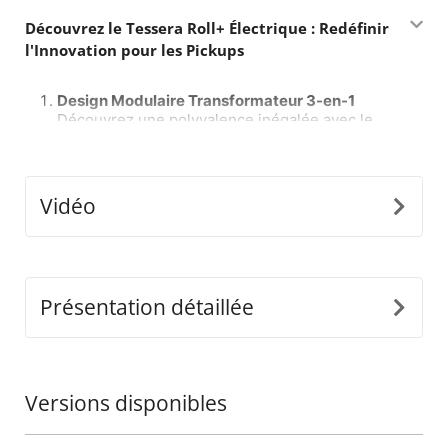
Découvrez le Tessera Roll+ Électrique : Redéfinir
l'Innovation pour les Pickups
Design Modulaire Transformateur 3-en-1
Découvrez une polyvalence inégalée avec le
Tessera Roll+ électrique, la seule couverture
roulante sur le marché qui passe sans effort
entre les modes manuel, assisté par ressort et
électrique, et vice versa, sans avoir à remplacer
Vidéo
le système complet. Installez simplement notre
e-kit universel pour débloquer un nouveau
niveau de praticité et de personnalisation,
établissant un nouveau standard dans l'industrie
mondiale du 4x4.
Présentation détaillée
Tableau de Contrôle Intelligent avec IA
Entrez dans le futur des couvertures roulantes
avec le tableau de contrôle du Tessera Roll+
Versions disponibles
alimenté par intelligence artificielle. Ce système
avancé propose des fonctionnalités telles que
l'auto-étalonnage et des alertes de maintenance