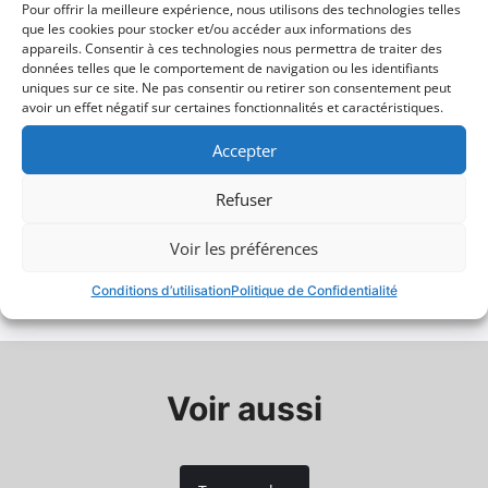
Pour offrir la meilleure expérience, nous utilisons des technologies telles
fonctionnelle en moins d'une minute en cas de
que les cookies pour stocker et/ou accéder aux informations des
panne du moteur. Cela garantit une utilisation
Gestion de Chargement
appareils. Consentir à ces technologies nous permettra de traiter des
continue en attendant les pièces de rechange,
données telles que le comportement de navigation ou les identifiants
éliminant les interruptions et les inconvénients.
uniques sur ce site. Ne pas consentir ou retirer son consentement peut
En mode manuel, le Tessera Roll+ offre une
avoir un effet négatif sur certaines fonctionnalités et caractéristiques.
sécurité exceptionnelle grâce à son système de
verrouillage en aluminium. Le mécanisme de
Accepter
déverrouillage facile à utiliser avec une sangle
ou une poignée assure un fonctionnement fluide
425$
670$
dans toutes les conditions météorologiques, du
Refuser
froid glacial à la chaleur intense.
Voir les préférences
Sécurité Renforcée avec Détection d'Obstacles
Conditions d’utilisation
Politique de Confidentialité
en Temps Réel
Produits associés
Protégez ce qui compte le plus avec des
capteurs physiques intégrés dans la lame
arrière. Contrairement aux systèmes
conventionnels, ces capteurs détectent
Voir aussi
instantanément les obstacles, offrant une
sécurité renforcée pour les enfants, les animaux
domestiques et les charges délicates.