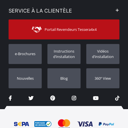
Politique de Confidentialité
Mon compte
SERVICE À LA CLIENTÈLE
Voir nos actualités
Méthodes de paiement
Sitemap
Contacter
Moyens d’expédition
Portail Revendeurs Tessera4x4
Assistance aux clients
Garantie
Suivi des commandes
Enregistrement de garantie
Instructions
Vidéos
e-Brochures
Concessionnaires
d’installation
d’installation
Nouvelles
Blog
360º View