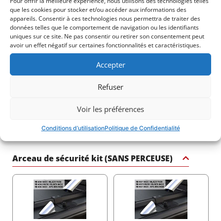
Pour offrir la meilleure expérience, nous utilisons des technologies telles
que les cookies pour stocker et/ou accéder aux informations des
appareils. Consentir à ces technologies nous permettra de traiter des
données telles que le comportement de navigation ou les identifiants
uniques sur ce site. Ne pas consentir ou retirer son consentement peut
avoir un effet négatif sur certaines fonctionnalités et caractéristiques.
870$
635$
Accepter
Refuser
Voir les préférences
Conditions d’utilisation
Politique de Confidentialité
975$
975$
Arceau de sécurité kit (SANS PERCEUSE)