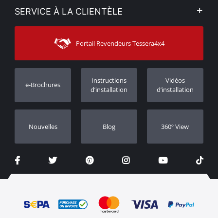
Mon compte
SERVICE À LA CLIENTÈLE
Voir nos actualités
Méthodes de paiement
Sitemap
Contacter
Moyens d’expédition
Portail Revendeurs Tessera4x4
Assistance aux clients
Garantie
Suivi des commandes
Enregistrement de garantie
Instructions
Vidéos
e-Brochures
Concessionnaires
d’installation
d’installation
Nouvelles
Blog
360º View