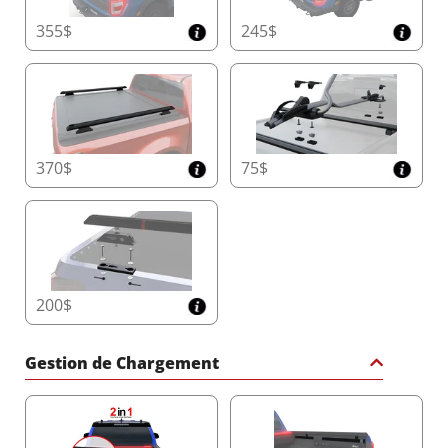
355$
245$
370$
75$
200$
Gestion de Chargement