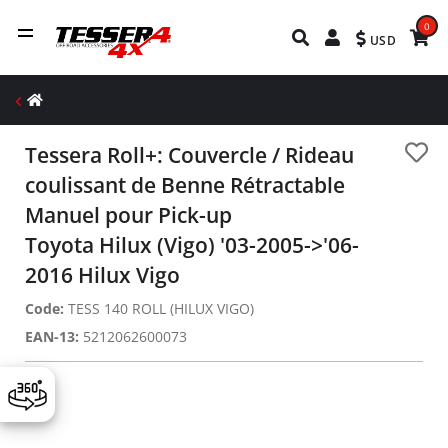
0
USD
Tessera Roll+: Couvercle / Rideau
coulissant de Benne Rétractable
Manuel pour Pick-up
Toyota Hilux (Vigo) '03-2005->'06-
2016 Hilux Vigo
Code:
TESS 140 ROLL (HILUX VIGO)
EAN-13:
5212062600073