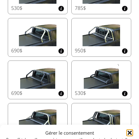
modèles AVEC ou SANS rebords - Installation
530$
785$
facile et rapide sans perçage de trous.
Design aérodynamique pour une meilleure
·
économie de carburant.
690$
950$
690$
530$
Gérer le consentement
635$
870$