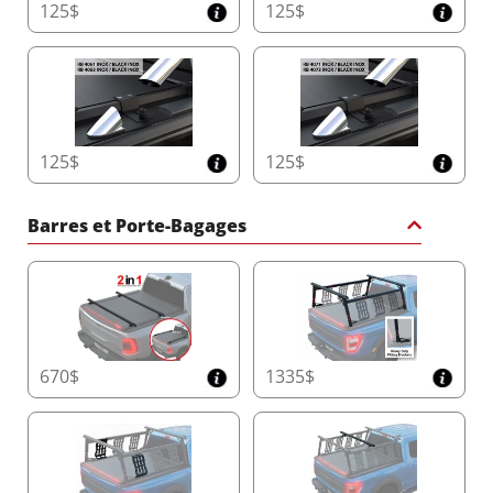
125$
125$
125$
125$
Barres et Porte-Bagages
670$
1335$