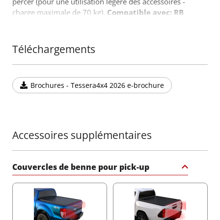
percer (pour une utilisation légère des accessoires -
charge maximale de 70 kg).
Compatible avec: RB
4061
/4063
INOX
&
RB 4061
/4063
INOX BLACK
Téléchargements
Brochures - Tessera4x4 2026 e-brochure
Accessoires supplémentaires
Couvercles de benne pour pick-up