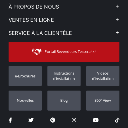
À PROPOS DE NOUS
L'entreprise
VENTES EN LIGNE
Politique de Confidentialité
Mon compte
SERVICE À LA CLIENTÈLE
Voir nos actualités
Méthodes de paiement
Sitemap
Contacter
Moyens d’expédition
Portail Revendeurs Tessera4x4
Assistance aux clients
Garantie
Suivi des commandes
Enregistrement de garantie
Instructions
Vidéos
e-Brochures
Concessionnaires
d’installation
d’installation
Nouvelles
Blog
360º View