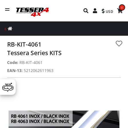
0
USD
RB-KIT-4061
Tessera Series KITS
Code:
RB-KIT-4061
EAN-13:
5212062611963