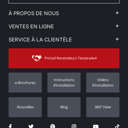
À PROPOS DE NOUS
L'entreprise
VENTES EN LIGNE
Politique de Confidentialité
Mon compte
SERVICE À LA CLIENTÈLE
Voir nos actualités
Méthodes de paiement
Sitemap
Contacter
Moyens d’expédition
Portail Revendeurs Tessera4x4
Assistance aux clients
Garantie
Suivi des commandes
Enregistrement de garantie
Instructions
Vidéos
e-Brochures
Concessionnaires
d’installation
d’installation
Nouvelles
Blog
360º View