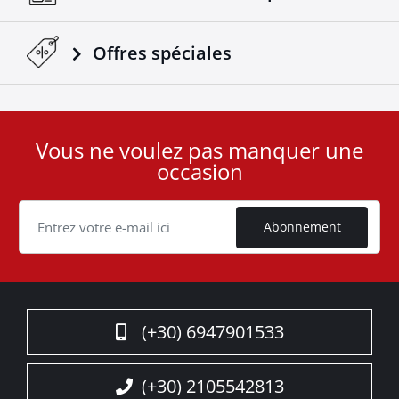
Offres spéciales
Vous ne voulez pas manquer une
User
occasion
ID
Cookie
Abonnement
(+30) 6947901533
(+30) 2105542813