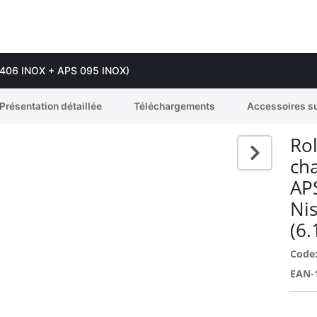
RB 406 INOX + APS 095 INOX)
Présentation détaillée
Téléchargements
Accessoires s
Rol
ch
AP
Ni
(6.
Code
EAN-