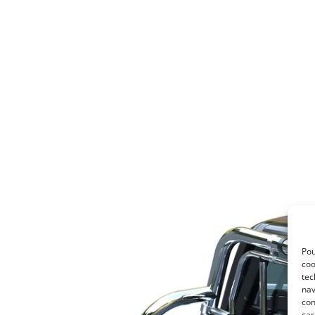
Pou
coo
tec
nav
con
car