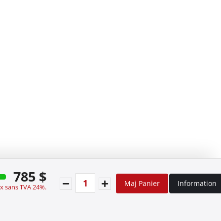
785 $
Maj Panier
Information
ix sans TVA 24%.