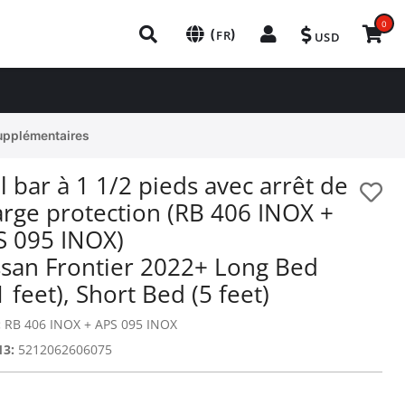
0
(
)
FR
USD
upplémentaires
l bar à 1 1/2 pieds avec arrêt de
arge protection (RB 406 INOX +
S 095 INOX)
ssan Frontier 2022+ Long Bed
1 feet), Short Bed (5 feet)
:
RB 406 INOX + APS 095 INOX
13:
5212062606075