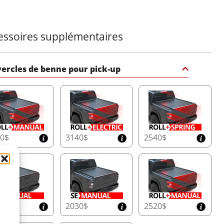
essoires supplémentaires
ercles de benne pour pick-up
50$
3140$
2540$
65$
2030$
2520$