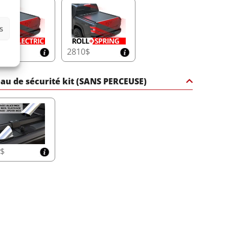
s
10$
2810$
au de sécurité kit (SANS PERCEUSE)
5$