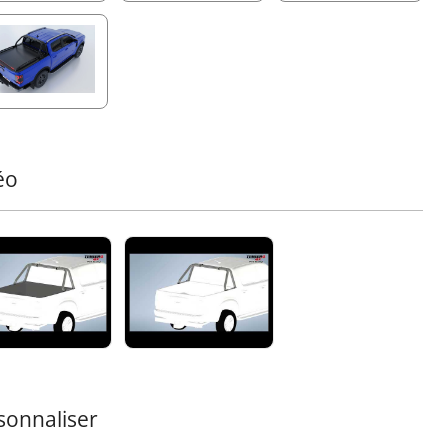
parables dans des conditions de forte tension.
patibilité avec les Phares Antibrouillard :
Livrée avec
laque personnalisée en acier inoxydable, prête à
rter un éclairage supplémentaire, garantissant une
ilité améliorée lors de chaque aventure.
urité Améliorée :
Conçue pour protéger votre cabine en
e retournement, cette barre de roll offre une sécurité fiable
éo
en étant élégante.
ez un autre élément exceptionnel à votre équipement
terrain avec cette addition à la gamme Tessera4x4,
nue pour ses accessoires 4x4 premium, durables et
tes.
tement en Poudre Noir Mat – Conçu pour Durer
 revêtement Noir Mat utilise de la poudre texturée fine PP
mmos pour une durabilité et une finition uniforme,
uvé par QUALICOAT (Classe 2 - Catégorie 1, Approbation
80). Appliqué avec une épaisseur de 60 à 100 microns en
sonnaliser
sant des méthodes électrostatiques ou de chargement triple