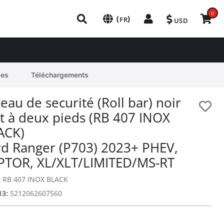
0
(
)
FR
USD
les
Téléchargements
eau de securité (Roll bar) noir
t à deux pieds (RB 407 INOX
ACK)
rd Ranger (P703) 2023+ PHEV,
PTOR, XL/XLT/LIMITED/MS-RT
:
RB 407 INOX BLACK
13:
5212062607560