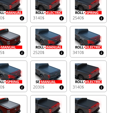
50$
3140$
2540$
65$
2520$
3410$
10$
2030$
3140$