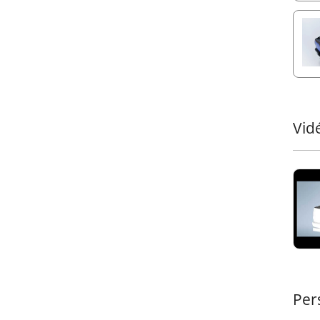
incom
•
Com
une p
suppo
visib
•
Séc
cas d
Vid
tout 
Ajout
tout-
recon
robus
Revê
Notre
600 A
appro
#P-07
Per
utili