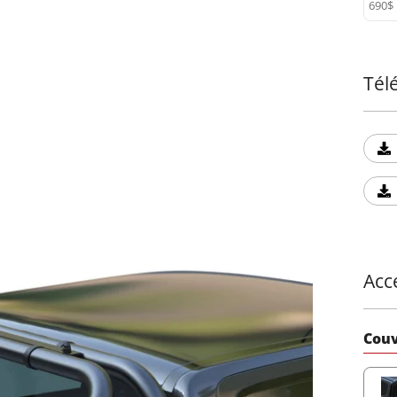
690$
Tél
Acc
Couv