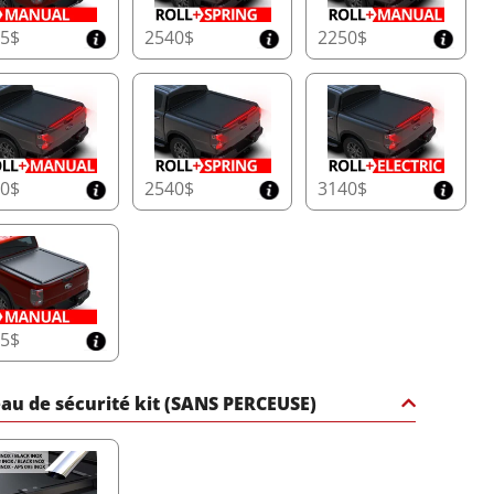
65$
2540$
2250$
50$
2540$
3140$
65$
au de sécurité kit (SANS PERCEUSE)