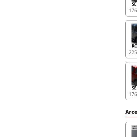
17
22
17
Arce