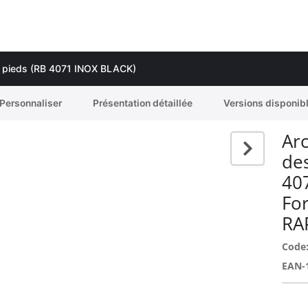
ux pieds (RB 4071 INOX BLACK)
Personnaliser
Présentation détaillée
Versions disponib
Arc
des
40
Fo
RA
Code
EAN-