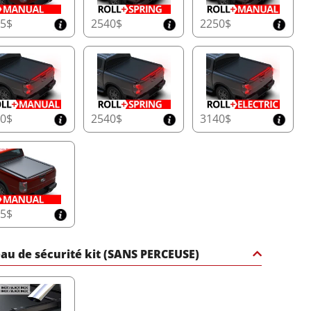
65$
2540$
2250$
50$
2540$
3140$
65$
au de sécurité kit (SANS PERCEUSE)