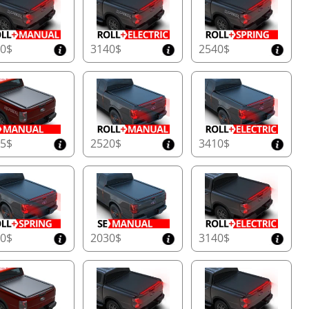
50$
3140$
2540$
65$
2520$
3410$
10$
2030$
3140$