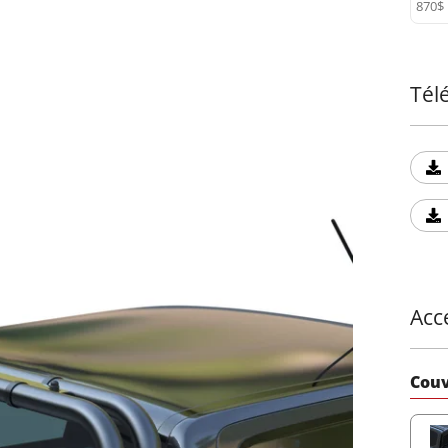
870$
Tél
Acc
Couv