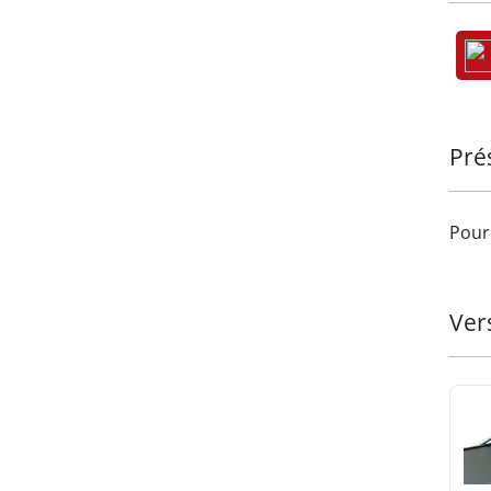
Trans
mate 
de so
Pré
Pour 
Ver