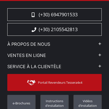
(+30) 6947901533
(+30) 2105542813
À PROPOS DE NOUS
L'entreprise
VENTES EN LIGNE
Politique de Confidentialité
Mon compte
SERVICE À LA CLIENTÈLE
Voir nos actualités
Méthodes de paiement
Sitemap
Contacter
Moyens d’expédition
Portail Revendeurs Tessera4x4
Assistance aux clients
Garantie
Suivi des commandes
Enregistrement de garantie
Instructions
Vidéos
e-Brochures
Concessionnaires
d’installation
d’installation