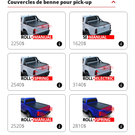
Couvercles de benne pour pick-up
2250$
1620$
2540$
3140$
2520$
2810$