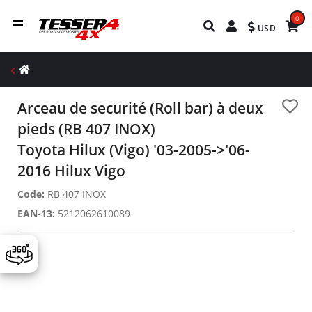
0
USD
Arceau de securité (Roll bar) à deux
pieds (RB 407 INOX)
Toyota Hilux (Vigo) '03-2005->'06-
2016 Hilux Vigo
Code:
RB 407 INOX
EAN-13:
5212062610089