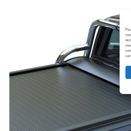
Pou
coo
tec
nav
con
car