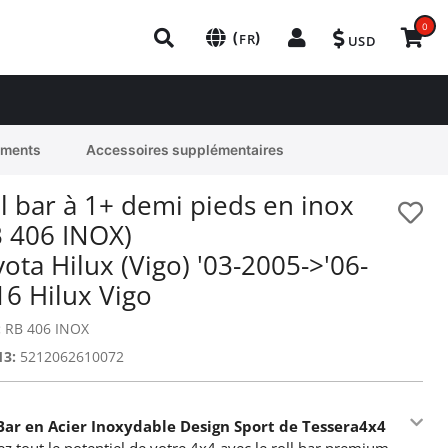
0
(
)
FR
USD
ements
Accessoires supplémentaires
l bar à 1+ demi pieds en inox
B 406 INOX)
ota Hilux (Vigo) '03-2005->'06-
16 Hilux Vigo
:
RB 406 INOX
13:
5212062610072
 Bar en Acier Inoxydable Design Sport de Tessera4x4