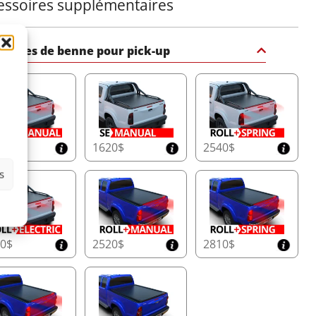
essoires supplémentaires
ercles de benne pour pick-up
50$
1620$
2540$
s
40$
2520$
2810$