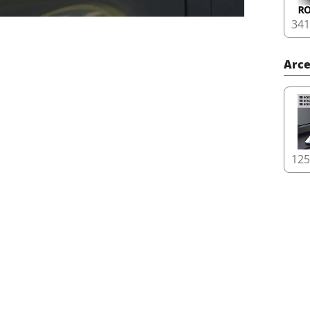
34
Arce
12