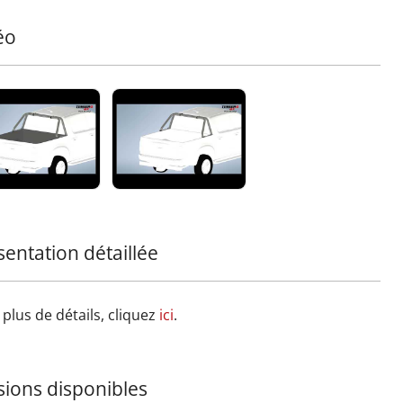
ez une pièce exceptionnelle à votre équipement tout-
in avec cette nouvelle addition à la gamme Tessera4x4,
éo
e pour ses accessoires 4x4 premium, durables et
tes.
sentation détaillée
plus de détails, cliquez
ici
.
sions disponibles