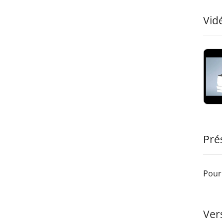
Ajout
terra
Vid
connu
robus
Pré
Pour 
Ver