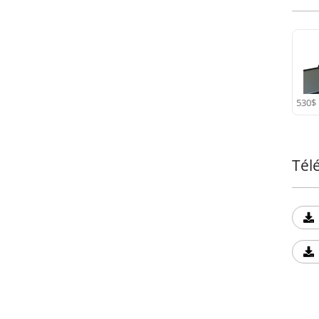
530$
Tél