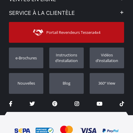
Politique de Confidentialité
Mon compte
SERVICE À LA CLIENTÈLE
Voir nos actualités
Méthodes de paiement
Sitemap
Contacter
Moyens d’expédition
Portail Revendeurs Tessera4x4
Assistance aux clients
Garantie
Suivi des commandes
Enregistrement de garantie
Instructions
Vidéos
e-Brochures
Concessionnaires
d’installation
d’installation
Nouvelles
Blog
360º View