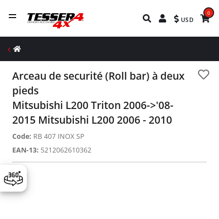
0
USD
Arceau de securité (Roll bar) à deux
pieds
Mitsubishi L200 Triton 2006->'08-
2015 Mitsubishi L200 2006 - 2010
Code:
RB 407 INOX SP
EAN-13:
5212062610362