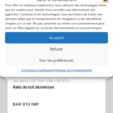
Transformez votre camion avec le roll bar sport noir
Pour offrir la meilleure expérience, nous utilisons des technologies telles
Trouver plus
mat de Tessera4x4 – une déclaration de force, de
que les cookies pour stocker et/ou accéder aux informations des
sécurité et de sophistication pour votre 4x4.
appareils. Consentir à ces technologies nous permettra de traiter des
données telles que le comportement de navigation ou les identifiants
uniques sur ce site. Ne pas consentir ou retirer son consentement peut
- 19% Remise
avoir un effet négatif sur certaines fonctionnalités et caractéristiques.
Accepter
Refuser
Voir les préférences
Conditions d’utilisation
Politique de Confidentialité
Mitsubishi L200 Triton 2006->'08-2015
Rails de toit aluminium
BAR 910 IMP