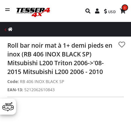
0
USD
Roll bar noir mat à 1+ demi pieds en
inox (RB 406 INOX BLACK SP)
Mitsubishi L200 Triton 2006->'08-
2015 Mitsubishi L200 2006 - 2010
Code:
RB 406 INOX BLACK SP
EAN-13:
5212062610843