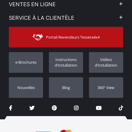
L'entreprise
VENTES EN LIGNE
Politique de Confidentialité
Mon compte
SERVICE À LA CLIENTÈLE
Voir nos actualités
Méthodes de paiement
Sitemap
Contacter
Moyens d’expédition
Portail Revendeurs Tessera4x4
Assistance aux clients
Garantie
Suivi des commandes
Enregistrement de garantie
Instructions
Vidéos
e-Brochures
Concessionnaires
d’installation
d’installation
Nouvelles
Blog
360º View