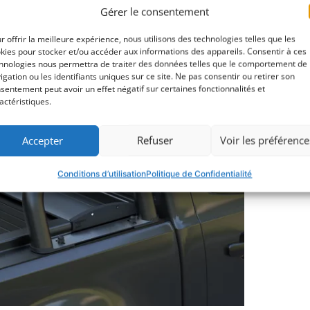
mate 
Gérer le consentement
de so
r offrir la meilleure expérience, nous utilisons des technologies telles que les
kies pour stocker et/ou accéder aux informations des appareils. Consentir à ces
Tél
hnologies nous permettra de traiter des données telles que le comportement de
igation ou les identifiants uniques sur ce site. Ne pas consentir ou retirer son
sentement peut avoir un effet négatif sur certaines fonctionnalités et
actéristiques.
Accepter
Refuser
Voir les préférence
Conditions d’utilisation
Politique de Confidentialité