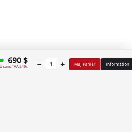
690 $
Maj Panier
Information
ix sans TVA 24%.