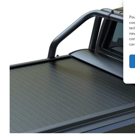
Pou
coo
tec
nav
con
car