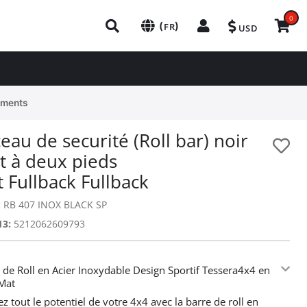
0
(
)
FR
USD
ements
eau de securité (Roll bar) noir
t à deux pieds
t Fullback Fullback
:
RB 407 INOX BLACK SP
13:
5212062609793
 de Roll en Acier Inoxydable Design Sportif Tessera4x4 en
Mat
ez tout le potentiel de votre 4x4 avec la barre de roll en