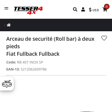
0
USD
Arceau de securité (Roll bar) à deux
pieds
Fiat Fullback Fullback
Code:
RB 407 INOX SP
EAN-13:
5212062609786