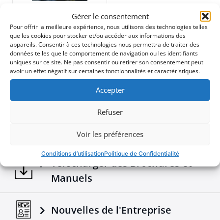
690$
•
Sécurité Renforcée :
Conçu pour protéger votre
Gérer le consentement
cabine en cas de retournement, ce roll bar offre une
sécurité fiable tout en ajoutant du style.
Pour offrir la meilleure expérience, nous utilisons des technologies telles
que les cookies pour stocker et/ou accéder aux informations des
appareils. Consentir à ces technologies nous permettra de traiter des
Téléchargements
données telles que le comportement de navigation ou les identifiants
Ajoutez une pièce exceptionnelle à votre équipement
uniques sur ce site. Ne pas consentir ou retirer son consentement peut
tout-terrain avec cet ajout à la gamme Tessera4x4,
avoir un effet négatif sur certaines fonctionnalités et caractéristiques.
reconnue pour ses accessoires 4x4 premium, durables
et robustes.
Brochures - Tessera4x4 2026 e-brochure
Accepter
Transformez votre camion avec le roll bar sportif de
Tessera4x4 – une déclaration de force, de sécurité et
de sophistication pour votre 4x4.
Refuser
Configurer votre véhicule
Voir les préférences
Conditions d’utilisation
Politique de Confidentialité
Télécharger des Brochures et
Manuels
Nouvelles de l'Entreprise