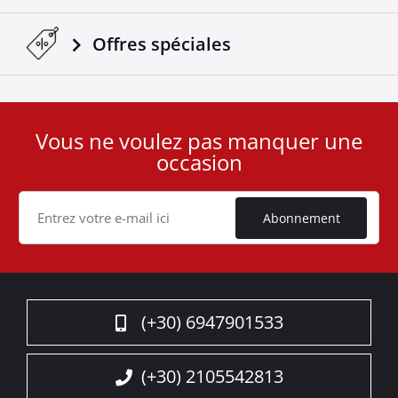
Offres spéciales
Vous ne voulez pas manquer une
User
occasion
ID
Cookie
Abonnement
(+30) 6947901533
(+30) 2105542813