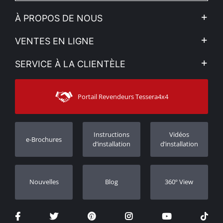
À PROPOS DE NOUS
L'entreprise
VENTES EN LIGNE
Politique de Confidentialité
Mon compte
SERVICE À LA CLIENTÈLE
Voir nos actualités
Méthodes de paiement
Sitemap
Contacter
Moyens d’expédition
Portail Revendeurs Tessera4x4
Assistance aux clients
Garantie
Suivi des commandes
Enregistrement de garantie
Instructions
Vidéos
e-Brochures
Concessionnaires
d’installation
d’installation
Nouvelles
Blog
360º View